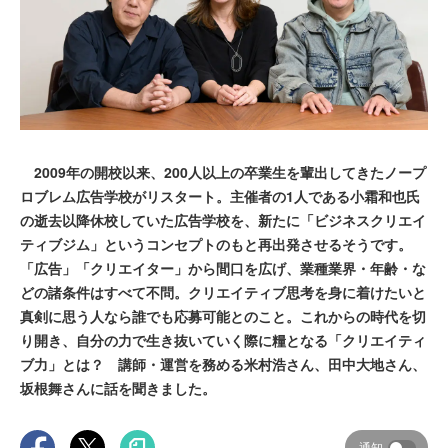
2009年の開校以来、200人以上の卒業生を輩出してきたノープ
ロブレム広告学校がリスタート。主催者の1人である小霜和也氏
の逝去以降休校していた広告学校を、新たに「ビジネスクリエイ
ティブジム」というコンセプトのもと再出発させるそうです。
「広告」「クリエイター」から間口を広げ、業種業界・年齢・な
どの諸条件はすべて不問。クリエイティブ思考を身に着けたいと
真剣に思う人なら誰でも応募可能とのこと。これからの時代を切
り開き、自分の力で生き抜いていく際に糧となる「クリエイティ
ブ力」とは？ 講師・運営を務める米村浩さん、田中大地さん、
坂根舞さんに話を聞きました。
通知