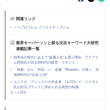
関連リンク
ノープロブレム クリエイティブジム
業界キーパーソンと探る注目キーワード大研究
連載記事一覧
効率化の時代にあえて“超属人化”を選ぶ理由 アナグラ
ム阿部氏が語るAI時代の経営・マネジメ...
「検索」から「対話」へ 老舗『Rtoaster』が描く、生
成AI時代の“出会うUX”
ユニクロ、アシックスの伴走者 I＆COレイ・イナモト
氏が語るブランドに求められる発想の転換
もっと読む