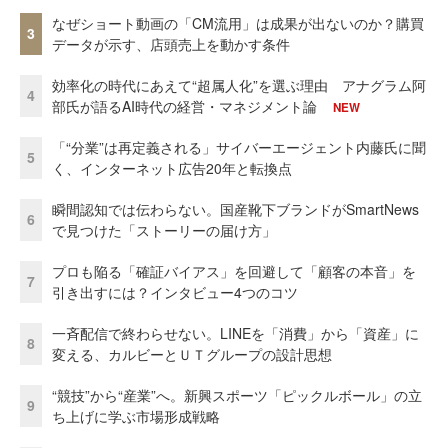
なぜショート動画の「CM流用」は成果が出ないのか？購買
3
データが示す、店頭売上を動かす条件
効率化の時代にあえて“超属人化”を選ぶ理由 アナグラム阿
4
部氏が語るAI時代の経営・マネジメント論
NEW
「“分業”は再定義される」サイバーエージェント内藤氏に聞
5
く、インターネット広告20年と転換点
瞬間認知では伝わらない。国産靴下ブランドがSmartNews
6
で見つけた「ストーリーの届け方」
プロも陥る「確証バイアス」を回避して「顧客の本音」を
7
引き出すには？インタビュー4つのコツ
一斉配信で終わらせない。LINEを「消費」から「資産」に
8
変える、カルビーとＵＴグループの設計思想
“競技”から“産業”へ。新興スポーツ「ピックルボール」の立
9
ち上げに学ぶ市場形成戦略