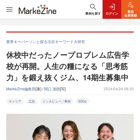
新規
事例を探す
ログイン
会員登録
業界キーパーソンと探る注目キーワード大研究
休校中だったノープロブレム広告学
校が再開。人生の糧になる「思考筋
力」を鍛え抜くジム、14期生募集中
MarkeZine編集部
[著] /
関口 達朗
[写]
2024/04/24 08:30
キャリア
広告
インタビュー／事例
SDGs