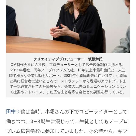
クリエイティブプロデューサー 坂根舞氏
CM制作会社に入社後、プロデューサーとして広告映像制作に携わる。
2011年退社、同年ノープロブレム入社。10年以上小霜和也氏と二人三
脚で様々な企業活動をサポート。2021年小霜氏逝去に伴い独立。小霜氏
と共に経営者に近いところで、ストラテジーから現場のアウトプットま
で一気通貫させてきた経験から、企業の広告コミュニケーションについ
て提案やアドバイス、また広告主と各広告会社との調整を行っている。
田中：
僕は当時、小霜さんの下でコピーライターとして
働きつつ、3～4期生に混じって、生徒としてもノープロ
ブレム広告学校に参加していました。その時から、ギブ