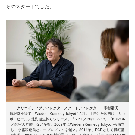
らのスタートでした。
クリエイティブディレクター／アートディレクター 米村浩氏
博報堂を経て、Wieden+Kennedy Tokyoに入社。手掛けた広告は「サッ
ポロビール／北海道生搾りシリーズ」「NIKE／Bright Side」「KUMON
／教室の奇跡」など多数。2009年にWieden+Kennedy Tokyoから独立
し、小霜和也氏とノープロブレムを創立。2014年、ECDとして博報堂
に復職。2020~2023年まで博報堂フェローを務める。現在はBright Side