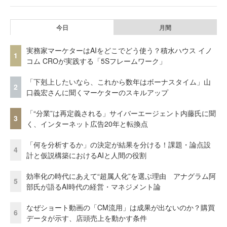
今日
月間
実務家マーケターはAIをどこでどう使う？積水ハウス イノ
1
コム CROが実践する「5Sフレームワーク」
「下剋上したいなら、これから数年はボーナスタイム」山
2
口義宏さんに聞くマーケターのスキルアップ
「“分業”は再定義される」サイバーエージェント内藤氏に聞
3
く、インターネット広告20年と転換点
「何を分析するか」の決定が結果を分ける！課題・論点設
4
計と仮説構築におけるAIと人間の役割
効率化の時代にあえて“超属人化”を選ぶ理由 アナグラム阿
5
部氏が語るAI時代の経営・マネジメント論
なぜショート動画の「CM流用」は成果が出ないのか？購買
6
データが示す、店頭売上を動かす条件