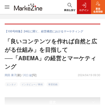
新規
事例を探す
ログイン
会員登録
【100号特集】24社に聞く、経営構想におけるマーケティング
「良いコンテンツを作れば自然と広
がる仕組み」を目指して
──「ABEMA」の経営とマーケティ
ング
岡田 果子
[著] /
川口 紘
[写]
2024/04/19 09:30
エンタメ
インタビュー／事例
事業戦略
目次