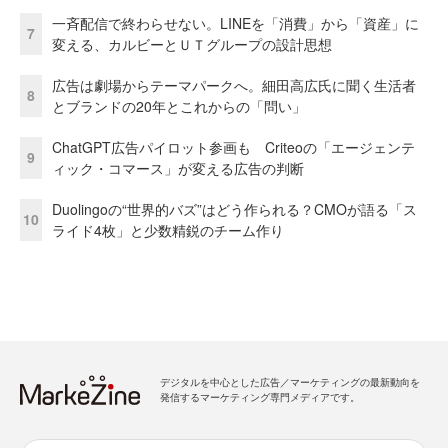
一斉配信で終わらせない。LINEを「消費」から「資産」に
7
変える、カルビーとＵＴグループの設計思想
広告は劇場からテーマパークへ。細田高広氏に聞く生活者
8
とブランドの20年とこれからの「問い」
ChatGPT広告パイロット参画も Criteoの「エージェンテ
9
ィック・コマース」が変える広告の判断
Duolingoの“世界的バズ”はどう作られる？CMOが語る「ス
10
ライド4枚」と少数精鋭のチーム作り
デジタルを中心とした広告／マーケティングの最新動向を
発信するマーケティング専門メディアです。