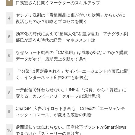
口義宏さんに聞くマーケターのスキルアップ
ヤシノミ洗剤は「看板商品に傷が付いた状態」からいかに
4
復活したのか？戦略とプロセスを聞く
効率化の時代にあえて“超属人化”を選ぶ理由 アナグラム阿
5
部氏が語るAI時代の経営・マネジメント論
なぜショート動画の「CM流用」は成果が出ないのか？購買
6
データが示す、店頭売上を動かす条件
「“分業”は再定義される」サイバーエージェント内藤氏に聞
7
く、インターネット広告20年と転換点
一斉配信で終わらせない。LINEを「消費」から「資産」に
8
変える、カルビーとＵＴグループの設計思想
ChatGPT広告パイロット参画も Criteoの「エージェンテ
9
ィック・コマース」が変える広告の判断
瞬間認知では伝わらない。国産靴下ブランドがSmartNews
10
で見つけた「ストーリーの届け方」