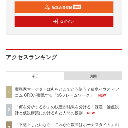
新規会員登録
無料
ログイン
アクセスランキング
今日
月間
実務家マーケターはAIをどこでどう使う？積水ハウス イノ
1
コム CROが実践する「5Sフレームワーク」
NEW
「何を分析するか」の決定が結果を分ける！課題・論点設
2
計と仮説構築におけるAIと人間の役割
NEW
「下剋上したいなら、これから数年はボーナスタイム」山
3