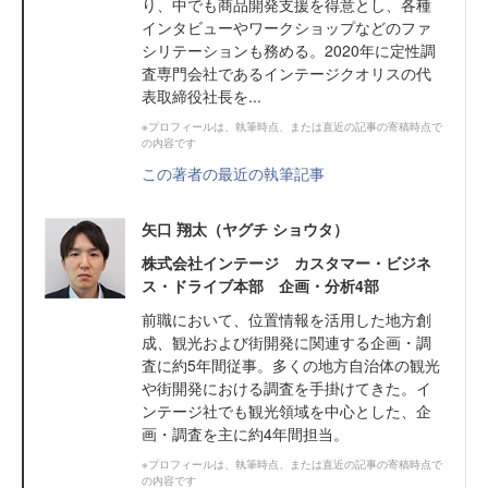
り、中でも商品開発支援を得意とし、各種
インタビューやワークショップなどのファ
シリテーションも務める。2020年に定性調
査専門会社であるインテージクオリスの代
表取締役社長を...
※プロフィールは、執筆時点、または直近の記事の寄稿時点で
の内容です
この著者の最近の執筆記事
矢口 翔太（ヤグチ ショウタ）
株式会社インテージ カスタマー・ビジネ
ス・ドライブ本部 企画・分析4部
前職において、位置情報を活用した地方創
成、観光および街開発に関連する企画・調
査に約5年間従事。多くの地方自治体の観光
や街開発における調査を手掛けてきた。イ
ンテージ社でも観光領域を中心とした、企
画・調査を主に約4年間担当。
※プロフィールは、執筆時点、または直近の記事の寄稿時点で
の内容です