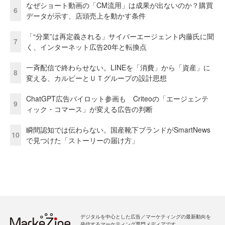
なぜショート動画の「CM流用」は成果が出ないのか？購買
6
データが示す、店頭売上を動かす条件
「“分業”は再定義される」サイバーエージェント内藤氏に聞
7
く、インターネット広告20年と転換点
一斉配信で終わらせない。LINEを「消費」から「資産」に
8
変える、カルビーとＵＴグループの設計思想
ChatGPT広告パイロット参画も Criteoの「エージェンテ
9
ィック・コマース」が変える広告の判断
瞬間認知では伝わらない。国産靴下ブランドがSmartNews
10
で見つけた「ストーリーの届け方」
デジタルを中心とした広告／マーケティングの最新動向を
発信するマーケティング専門メディアです。