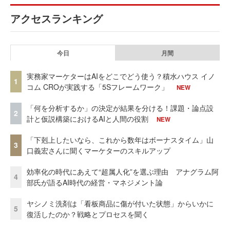
アクセスランキング
今日
月間
実務家マーケターはAIをどこでどう使う？積水ハウス イノ
1
コム CROが実践する「5Sフレームワーク」
NEW
「何を分析するか」の決定が結果を分ける！課題・論点設
2
計と仮説構築におけるAIと人間の役割
NEW
「下剋上したいなら、これから数年はボーナスタイム」山
3
口義宏さんに聞くマーケターのスキルアップ
効率化の時代にあえて“超属人化”を選ぶ理由 アナグラム阿
4
部氏が語るAI時代の経営・マネジメント論
ヤシノミ洗剤は「看板商品に傷が付いた状態」からいかに
5
復活したのか？戦略とプロセスを聞く