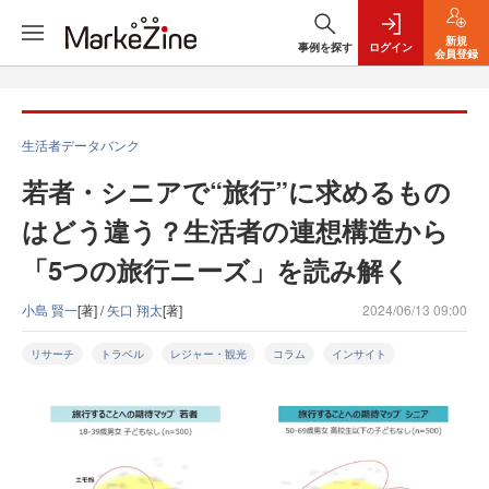
新規
事例を探す
ログイン
会員登録
生活者データバンク
若者・シニアで“旅行”に求めるもの
はどう違う？生活者の連想構造から
「5つの旅行ニーズ」を読み解く
小島 賢一
[著] /
矢口 翔太
[著]
2024/06/13 09:00
リサーチ
トラベル
レジャー・観光
コラム
インサイト