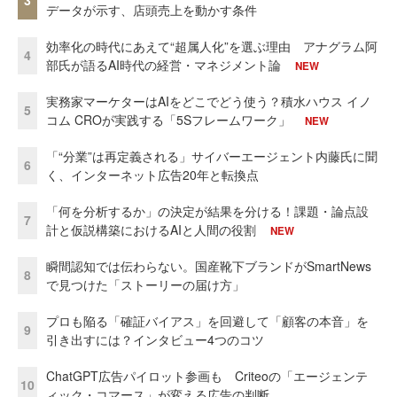
3
データが示す、店頭売上を動かす条件
効率化の時代にあえて“超属人化”を選ぶ理由 アナグラム阿
4
部氏が語るAI時代の経営・マネジメント論
NEW
実務家マーケターはAIをどこでどう使う？積水ハウス イノ
5
コム CROが実践する「5Sフレームワーク」
NEW
「“分業”は再定義される」サイバーエージェント内藤氏に聞
6
く、インターネット広告20年と転換点
「何を分析するか」の決定が結果を分ける！課題・論点設
7
計と仮説構築におけるAIと人間の役割
NEW
瞬間認知では伝わらない。国産靴下ブランドがSmartNews
8
で見つけた「ストーリーの届け方」
プロも陥る「確証バイアス」を回避して「顧客の本音」を
9
引き出すには？インタビュー4つのコツ
ChatGPT広告パイロット参画も Criteoの「エージェンテ
10
ィック・コマース」が変える広告の判断