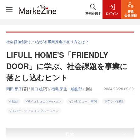
新規
事例を探す
ログイン
会員登録
社会価値創出につながる事業推進の在り方とは？
LIFULL HOME'S「FRIENDLY
DOOR」に学ぶ、社会課題を事業に
落とし込むヒント
岡田 果子
[著] /
川口 紘
[写] /
福島 芽生（編集部）
[編]
2024/08/28 09:30
不動産
PR／コミュニケーション
インタビュー／事例
ブランド戦略
ダイバーシティ＆インクルージョン
目次