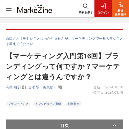
新規
事例を探す
ログイン
会員登録
西口さん！難しいことはわかりませんが、マーケティングで一番大事なこと
を教えてください
【マーケティング入門第16回】ブラ
ンディングって何ですか？マーケテ
ィングとは違うんですか？
高島 知子
[著] /
吉永 翠（編集部）
[聞]
更新日: 2024/10/10
公開日: 2024/09/18
ブランディング
インタビュー／事例
顧客起点
目次