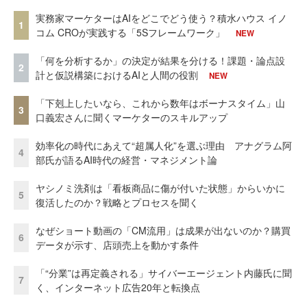
実務家マーケターはAIをどこでどう使う？積水ハウス イノ
1
コム CROが実践する「5Sフレームワーク」
NEW
「何を分析するか」の決定が結果を分ける！課題・論点設
2
計と仮説構築におけるAIと人間の役割
NEW
「下剋上したいなら、これから数年はボーナスタイム」山
3
口義宏さんに聞くマーケターのスキルアップ
効率化の時代にあえて“超属人化”を選ぶ理由 アナグラム阿
4
部氏が語るAI時代の経営・マネジメント論
ヤシノミ洗剤は「看板商品に傷が付いた状態」からいかに
5
復活したのか？戦略とプロセスを聞く
なぜショート動画の「CM流用」は成果が出ないのか？購買
6
データが示す、店頭売上を動かす条件
「“分業”は再定義される」サイバーエージェント内藤氏に聞
7
く、インターネット広告20年と転換点