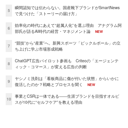
瞬間認知では伝わらない。国産靴下ブランドがSmartNews
5
で見つけた「ストーリーの届け方」
効率化の時代にあえて“超属人化”を選ぶ理由 アナグラム阿
6
部氏が語るAI時代の経営・マネジメント論
NEW
“競技”から“産業”へ。新興スポーツ「ピックルボール」の立
7
ち上げに学ぶ市場形成戦略
ChatGPT広告パイロット参画も Criteoの「エージェンテ
8
ィック・コマース」が変える広告の判断
ヤシノミ洗剤は「看板商品に傷が付いた状態」からいかに
9
復活したのか？戦略とプロセスを聞く
NEW
事業とCSRは一体である――生涯ブランドを目指すオルビ
10
スが10代に“セルフケア”を教える理由