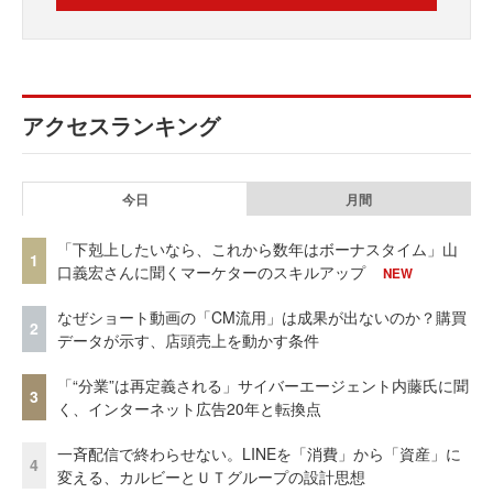
アクセスランキング
今日
月間
「下剋上したいなら、これから数年はボーナスタイム」山
1
口義宏さんに聞くマーケターのスキルアップ
NEW
なぜショート動画の「CM流用」は成果が出ないのか？購買
2
データが示す、店頭売上を動かす条件
「“分業”は再定義される」サイバーエージェント内藤氏に聞
3
く、インターネット広告20年と転換点
一斉配信で終わらせない。LINEを「消費」から「資産」に
4
変える、カルビーとＵＴグループの設計思想