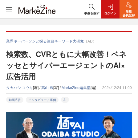
新規
事例を探す
ログイン
会員登録
業界キーパーソンと探る注目キーワード大研究
（AD）
検索数、CVRともに大幅改善！ベネ
ッセとサイバーエージェントのAI×
広告活用
タカハシ コウキ
[著] /
高山 透
[写] /
MarkeZine編集部
[編]
2024/12/24 11:00
動画広告
インタビュー／事例
AI