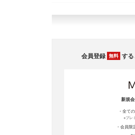
会員登録
する
無料
新規会
・全ての
※プレ
・会員限