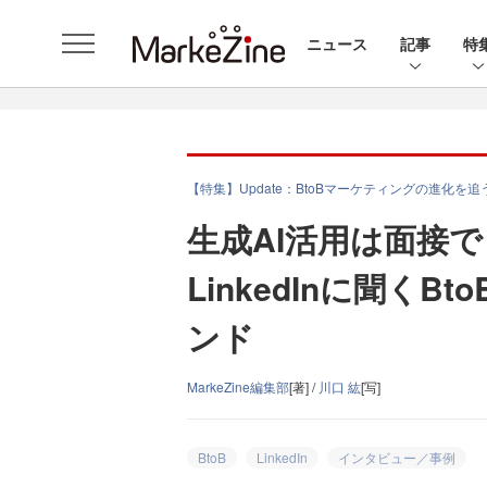
ニュース
記事
特
【特集】Update：BtoBマーケティングの進化を追
生成AI活用は面接
LinkedInに聞く
ンド
MarkeZine編集部
[著] /
川口 紘
[写]
BtoB
LinkedIn
インタビュー／事例