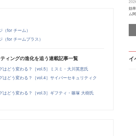
2026
効率
ム阿
ジ（for チーム）
ジ（for チームプラス）
マーケティングの進化を追う連載記事一覧
イ
グはどう変わる？［vol.5］ミスミ・大川英恵氏
グはどう変わる？［vol.4］サイバーセキュリティク
グはどう変わる？［vol.3］ギフティ・篠塚 大樹氏