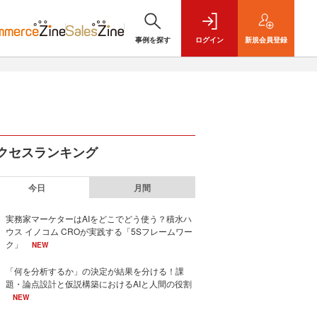
事例を探す
ログイン
新規
会員登録
クセスランキング
今日
月間
実務家マーケターはAIをどこでどう使う？積水ハ
ウス イノコム CROが実践する「5Sフレームワー
ク」
NEW
「何を分析するか」の決定が結果を分ける！課
題・論点設計と仮説構築におけるAIと人間の役割
NEW