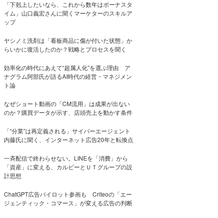
「下剋上したいなら、これから数年はボーナスタ
イム」山口義宏さんに聞くマーケターのスキルア
ップ
ヤシノミ洗剤は「看板商品に傷が付いた状態」か
らいかに復活したのか？戦略とプロセスを聞く
効率化の時代にあえて“超属人化”を選ぶ理由 ア
ナグラム阿部氏が語るAI時代の経営・マネジメン
ト論
なぜショート動画の「CM流用」は成果が出ない
のか？購買データが示す、店頭売上を動かす条件
「“分業”は再定義される」サイバーエージェント
内藤氏に聞く、インターネット広告20年と転換点
一斉配信で終わらせない。LINEを「消費」から
「資産」に変える、カルビーとＵＴグループの設
計思想
ChatGPT広告パイロット参画も Criteoの「エー
ジェンティック・コマース」が変える広告の判断