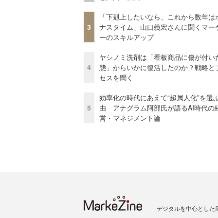
「下剋上したいなら、これから数年は
3
ナスタイム」山口義宏さんに聞くマー
ーのスキルアップ
ヤシノミ洗剤は「看板商品に傷が付い
4
態」からいかに復活したのか？戦略と
セスを聞く
効率化の時代にあえて“超属人化”を選
5
由 アナグラム阿部氏が語るAI時代の
営・マネジメント論
デジタルを中心とした