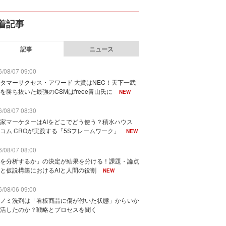
着記事
記事
ニュース
/08/07 09:00
タマーサクセス・アワード 大賞はNEC！天下一武
を勝ち抜いた最強のCSMはfreee青山氏に
NEW
/08/07 08:30
家マーケターはAIをどこでどう使う？積水ハウス
コム CROが実践する「5Sフレームワーク」
NEW
/08/07 08:00
を分析するか」の決定が結果を分ける！課題・論点
と仮説構築におけるAIと人間の役割
NEW
/08/06 09:00
ノミ洗剤は「看板商品に傷が付いた状態」からいか
活したのか？戦略とプロセスを聞く