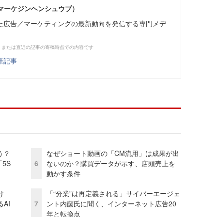
部（マーケジンヘンシュウブ）
た広告／マーケティングの最新動向を発信する専門メデ
、または直近の記事の寄稿時点での内容です
筆記事
う？
なぜショート動画の「CM流用」は成果が出
5S
6
ないのか？購買データが示す、店頭売上を
動かす条件
け
「“分業”は再定義される」サイバーエージェ
AI
7
ント内藤氏に聞く、インターネット広告20
年と転換点