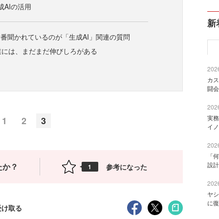
成AIの活用
新
番聞かれているのが「生成AI」関連の質問
企業には、まだまだ伸びしろがある
2026
カス
闘会
2026
実務
1
2
3
イノ
2026
「何
設計
たか？
参考になった
1
2026
ヤシ
に復
受け取る