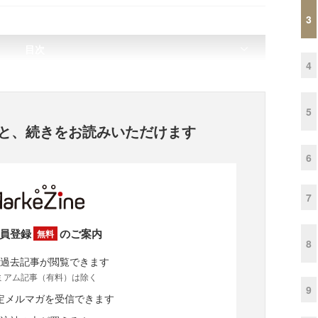
3
目次
4
5
と、
続きをお読みいただけます
6
7
員登録
のご案内
無料
8
過去記事が閲覧できます
ミアム記事（有料）は除く
9
定メルマガを受信できます