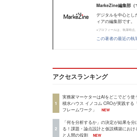
MarkeZine編集
デジタルを中心とし
ィアの編集部です。
※プロフィールは、執筆時点
この著者の最近の執
アクセスランキング
実務家マーケターはAIをどこでどう使
1
積水ハウス イノコム CROが実践する「
フレームワーク」
NEW
「何を分析するか」の決定が結果を分
2
る！課題・論点設計と仮説構築における
と人間の役割
NEW