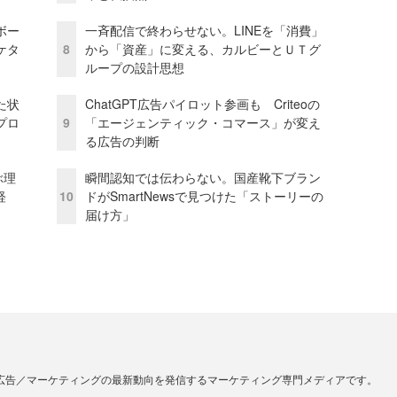
ボー
一斉配信で終わらせない。LINEを「消費」
ケタ
8
から「資産」に変える、カルビーとＵＴグ
ループの設計思想
た状
ChatGPT広告パイロット参画も Criteoの
プロ
9
「エージェンティック・コマース」が変え
る広告の判断
ぶ理
瞬間認知では伝わらない。国産靴下ブラン
経
10
ドがSmartNewsで見つけた「ストーリーの
届け方」
広告／マーケティングの最新動向を発信するマーケティング専門メディアです。