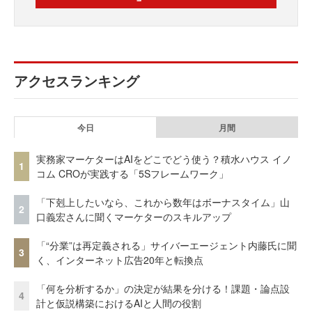
アクセスランキング
今日
月間
実務家マーケターはAIをどこでどう使う？積水ハウス イノ
1
コム CROが実践する「5Sフレームワーク」
「下剋上したいなら、これから数年はボーナスタイム」山
2
口義宏さんに聞くマーケターのスキルアップ
「“分業”は再定義される」サイバーエージェント内藤氏に聞
3
く、インターネット広告20年と転換点
「何を分析するか」の決定が結果を分ける！課題・論点設
4
計と仮説構築におけるAIと人間の役割