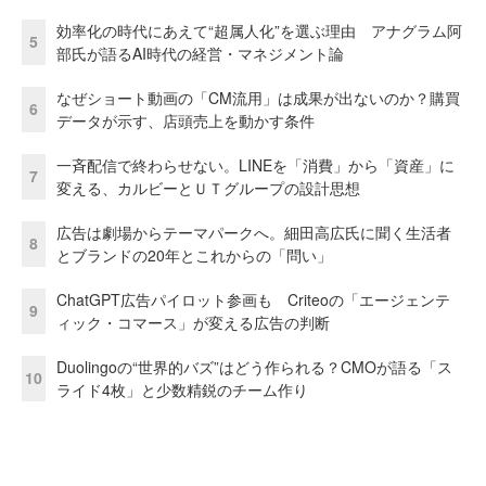
効率化の時代にあえて“超属人化”を選ぶ理由 アナグラム阿
5
部氏が語るAI時代の経営・マネジメント論
なぜショート動画の「CM流用」は成果が出ないのか？購買
6
データが示す、店頭売上を動かす条件
一斉配信で終わらせない。LINEを「消費」から「資産」に
7
変える、カルビーとＵＴグループの設計思想
広告は劇場からテーマパークへ。細田高広氏に聞く生活者
8
とブランドの20年とこれからの「問い」
ChatGPT広告パイロット参画も Criteoの「エージェンテ
9
ィック・コマース」が変える広告の判断
Duolingoの“世界的バズ”はどう作られる？CMOが語る「ス
10
ライド4枚」と少数精鋭のチーム作り