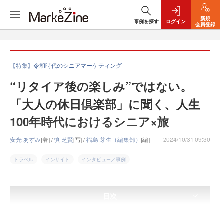
新規
事例を探す
ログイン
会員登録
【特集】令和時代のシニアマーケティング
“リタイア後の楽しみ”ではない。
「大人の休日倶楽部」に聞く、人生
100年時代におけるシニア×旅
安光 あずみ
[著] /
慎 芝賢
[写] /
福島 芽生（編集部）
[編]
2024/10/31 09:30
トラベル
インサイト
インタビュー／事例
目次