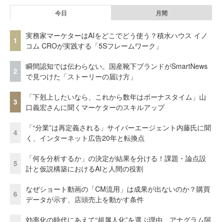
今日
月間
実務家マーケターはAIをどこでどう使う？積水ハウス イノ
1
コム CROが実践する「5Sフレームワーク」
瞬間認知では伝わらない。国産靴下ブランドがSmartNews
2
で見つけた「ストーリーの届け方」
「下剋上したいなら、これから数年はボーナスタイム」山
3
口義宏さんに聞くマーケターのスキルアップ
「“分業”は再定義される」サイバーエージェント内藤氏に聞
4
く、インターネット広告20年と転換点
「何を分析するか」の決定が結果を分ける！課題・論点設
5
計と仮説構築におけるAIと人間の役割
なぜショート動画の「CM流用」は成果が出ないのか？購買
6
データが示す、店頭売上を動かす条件
効率化の時代にあえて“超属人化”を選ぶ理由 アナグラム阿