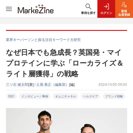
新規
事例を探す
ログイン
会員登録
業界キーパーソンと探る注目キーワード大研究
なぜ日本でも急成長？英国発・マイ
プロテインに学ぶ「ローカライズ＆
ライト層獲得」の戦略
三ツ石 健太郎
[著] /
土屋 典正（編集部）
[編]
2024/10/25 09:00
D2C
インタビュー／事例
オムニチャネル
ヘルスケア
ブランド戦略