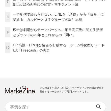
7
部氏が語るAI時代の経営・マネジメント論
一斉配信で終わらせない。LINEを「消費」から「資産」に
8
変える、カルビーとＵＴグループの設計思想
広告は劇場からテーマパークへ。細田高広氏に聞く生活者
9
とブランドの20年とこれからの「問い」
CPI高騰・LTV伸び悩みを打破する ゲーム特化型リワード
10
UA「Freecash」の実力
デジタルを中心とした広告／マーケティングの最新動向を
発信するマーケティング専門メディアです。