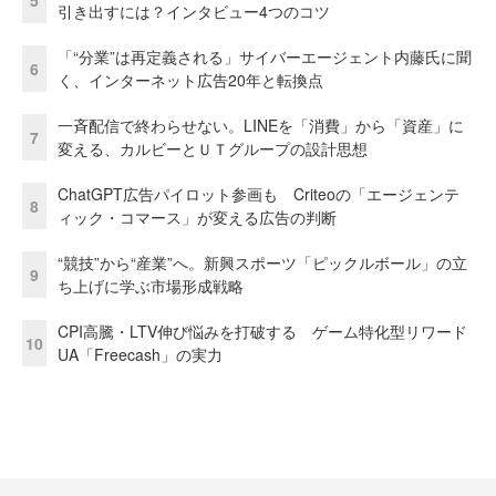
引き出すには？インタビュー4つのコツ
「“分業”は再定義される」サイバーエージェント内藤氏に聞
6
く、インターネット広告20年と転換点
一斉配信で終わらせない。LINEを「消費」から「資産」に
7
変える、カルビーとＵＴグループの設計思想
ChatGPT広告パイロット参画も Criteoの「エージェンテ
8
ィック・コマース」が変える広告の判断
“競技”から“産業”へ。新興スポーツ「ピックルボール」の立
9
ち上げに学ぶ市場形成戦略
CPI高騰・LTV伸び悩みを打破する ゲーム特化型リワード
10
UA「Freecash」の実力