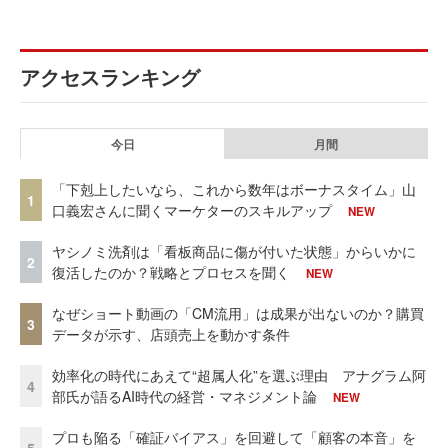
アクセスランキング
今日
月間
「下剋上したいなら、これから数年はボーナスタイム」山
1
口義宏さんに聞くマーケターのスキルアップ
NEW
ヤシノミ洗剤は「看板商品に傷が付いた状態」からいかに
2
復活したのか？戦略とプロセスを聞く
NEW
なぜショート動画の「CM流用」は成果が出ないのか？購買
3
データが示す、店頭売上を動かす条件
効率化の時代にあえて“超属人化”を選ぶ理由 アナグラム阿
4
部氏が語るAI時代の経営・マネジメント論
NEW
プロも陥る「確証バイアス」を回避して「顧客の本音」を
5