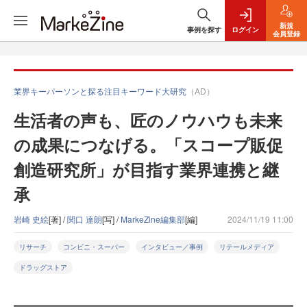
新規
事例を探す
ログイン
会員登録
業界キーパーソンと探る注目キーワード大研究
（AD）
生活者の声も、匠のノウハウも未来
の成果につなげる。「スコープ販促
創造研究所」が目指す業界連携と継
承
岩崎 史絵
[著] /
関口 達朗
[写] /
MarkeZine編集部
[編]
2024/11/19 11:00
リサーチ
コンビニ・スーパー
インタビュー／事例
リテールメディア
ドラッグストア