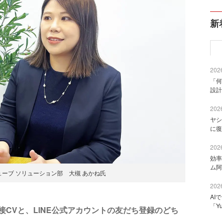
新
2026
「何
設計
2026
ヤシ
に復
2026
効率
ム阿
ーブ ソリューション部 大槻 あかね氏
2026
AI
「Y
CVと、LINE公式アカウントの友だち登録のどち