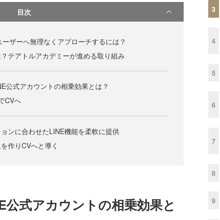
3
目次
4
ユーザーへ無理なくアプローチするには？
は？テアトルアカデミーが進める取り組み
5
INE公式アカウントの相乗効果とは？
でCVへ
6
ョンに合わせたLINE機能を柔軟に提供
7
を作りCVへと導く
8
9
INE公式アカウントの相乗効果と