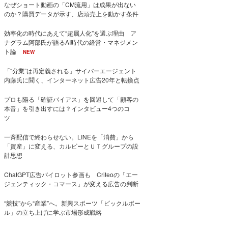
なぜショート動画の「CM流用」は成果が出ない
のか？購買データが示す、店頭売上を動かす条件
効率化の時代にあえて“超属人化”を選ぶ理由 ア
ナグラム阿部氏が語るAI時代の経営・マネジメン
ト論
NEW
「“分業”は再定義される」サイバーエージェント
内藤氏に聞く、インターネット広告20年と転換点
プロも陥る「確証バイアス」を回避して「顧客の
本音」を引き出すには？インタビュー4つのコ
ツ
一斉配信で終わらせない。LINEを「消費」から
「資産」に変える、カルビーとＵＴグループの設
計思想
ChatGPT広告パイロット参画も Criteoの「エー
ジェンティック・コマース」が変える広告の判断
“競技”から“産業”へ。新興スポーツ「ピックルボー
ル」の立ち上げに学ぶ市場形成戦略