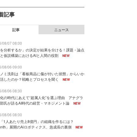
着記事
記事
ニュース
/08/07 08:00
を分析するか」の決定が結果を分ける！課題・論点
と仮説構築におけるAIと人間の役割
NEW
/08/06 09:00
ノミ洗剤は「看板商品に傷が付いた状態」からいか
活したのか？戦略とプロセスを聞く
NEW
/08/06 08:30
化の時代にあえて“超属人化”を選ぶ理由 アナグラ
部氏が語るAI時代の経営・マネジメント論
NEW
/08/06 08:00
で「1人あたり売上8億円」の組織を作るには？
unth」展開のAiロボティクス、急成長の裏側
NEW