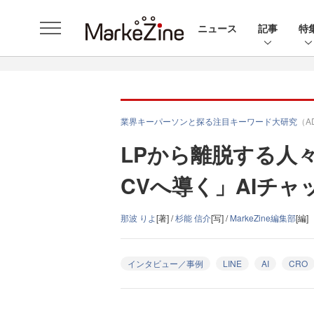
ニュース
記事
特
業界キーパーソンと探る注目キーワード大研究
（A
LPから離脱する人
CVへ導く」AIチャ
那波 りよ
[著] /
杉能 信介
[写] /
MarkeZine編集部
[編]
インタビュー／事例
LINE
AI
CRO