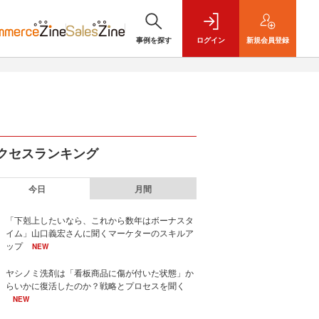
事例を探す
ログイン
新規
会員登録
クセスランキング
今日
月間
「下剋上したいなら、これから数年はボーナスタ
イム」山口義宏さんに聞くマーケターのスキルア
ップ
NEW
ヤシノミ洗剤は「看板商品に傷が付いた状態」か
らいかに復活したのか？戦略とプロセスを聞く
NEW