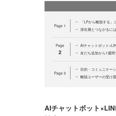
「LPから離脱する」
Page
1
潜在層とつながるに
Page
AIチャットボット×L
2
友だち追加から1週間
目的・コミュニケーシ
Page
3
離脱ユーザーの受け皿
AIチャットボット×L