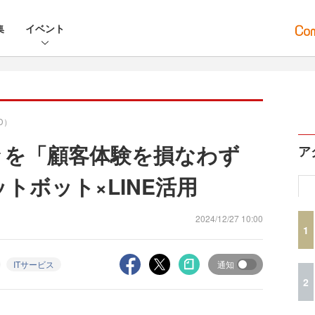
集
イベント
D）
々を「顧客体験を損なわず
ア
ットボット×LINE活用
2024/12/27 10:00
1
ITサービス
通知
2