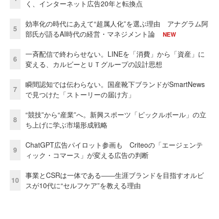
く、インターネット広告20年と転換点
効率化の時代にあえて“超属人化”を選ぶ理由 アナグラム阿
5
部氏が語るAI時代の経営・マネジメント論
NEW
一斉配信で終わらせない。LINEを「消費」から「資産」に
6
変える、カルビーとＵＴグループの設計思想
瞬間認知では伝わらない。国産靴下ブランドがSmartNews
7
で見つけた「ストーリーの届け方」
“競技”から“産業”へ。新興スポーツ「ピックルボール」の立
8
ち上げに学ぶ市場形成戦略
ChatGPT広告パイロット参画も Criteoの「エージェンテ
9
ィック・コマース」が変える広告の判断
事業とCSRは一体である――生涯ブランドを目指すオルビ
10
スが10代に“セルフケア”を教える理由