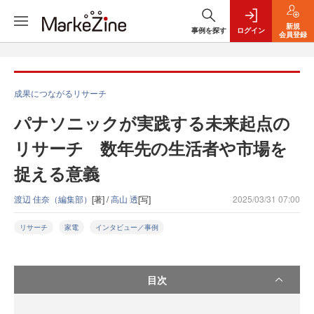
新規
事例を探す
ログイン
会員登録
成果につながるリサーチ
パナソニックが実践する未来起点の
リサーチ 数年先の生活者や市場を
捉える意義
渡辺 佳奈（編集部）
[著] /
高山 透
[写]
2025/03/31 07:00
リサーチ
家電
インタビュー／事例
目次