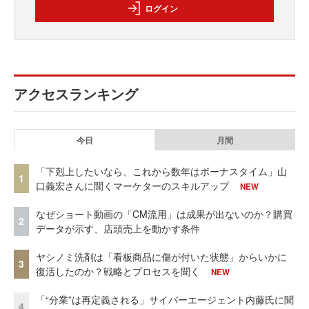
ログイン
アクセスランキング
今日
月間
「下剋上したいなら、これから数年はボーナスタイム」山
1
口義宏さんに聞くマーケターのスキルアップ
NEW
なぜショート動画の「CM流用」は成果が出ないのか？購買
2
データが示す、店頭売上を動かす条件
ヤシノミ洗剤は「看板商品に傷が付いた状態」からいかに
3
復活したのか？戦略とプロセスを聞く
NEW
「“分業”は再定義される」サイバーエージェント内藤氏に聞
4