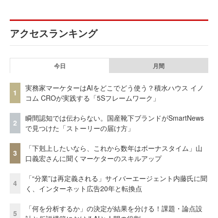
アクセスランキング
今日
月間
実務家マーケターはAIをどこでどう使う？積水ハウス イノ
1
コム CROが実践する「5Sフレームワーク」
瞬間認知では伝わらない。国産靴下ブランドがSmartNews
2
で見つけた「ストーリーの届け方」
「下剋上したいなら、これから数年はボーナスタイム」山
3
口義宏さんに聞くマーケターのスキルアップ
「“分業”は再定義される」サイバーエージェント内藤氏に聞
4
く、インターネット広告20年と転換点
「何を分析するか」の決定が結果を分ける！課題・論点設
5