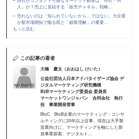
自社がコンタクト可能なターゲット顧客は「何社・何
人」か？売上に直結する「販売チャネル」戦略...
売れないのは「知られていないから」ではない。大企業
が新市場開拓で陥る罠と「顧客理解」の重要...
もっと読む
この記事の著者
大橋 慶太（おおはし けいた）
公益社団法人日本アドバタイザーズ協会 デ
ジタルマーケティング研究機構
B2Bマーケティング委員会 委員長
マーケットワンジャパン 合同会社 執行
役 事業開発管掌
BtoC、BtoB企業のマーケティング・コンサ
ルティングに20年以上従事。現在は大手製
造業向けに、マーケティングを軸にした新
規事業探索、デジタルト...