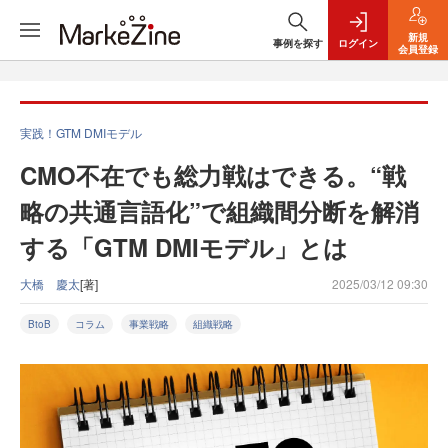
新規
事例を探す
ログイン
会員登録
実践！GTM DMIモデル
CMO不在でも総力戦はできる。“戦
略の共通言語化”で組織間分断を解消
する「GTM DMIモデル」とは
大橋 慶太
[著]
2025/03/12 09:30
BtoB
コラム
事業戦略
組織戦略