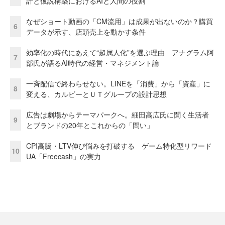
計と仮説構築におけるAIと人間の役割
なぜショート動画の「CM流用」は成果が出ないのか？購買
6
データが示す、店頭売上を動かす条件
効率化の時代にあえて“超属人化”を選ぶ理由 アナグラム阿
7
部氏が語るAI時代の経営・マネジメント論
一斉配信で終わらせない。LINEを「消費」から「資産」に
8
変える、カルビーとＵＴグループの設計思想
広告は劇場からテーマパークへ。細田高広氏に聞く生活者
9
とブランドの20年とこれからの「問い」
CPI高騰・LTV伸び悩みを打破する ゲーム特化型リワード
10
UA「Freecash」の実力