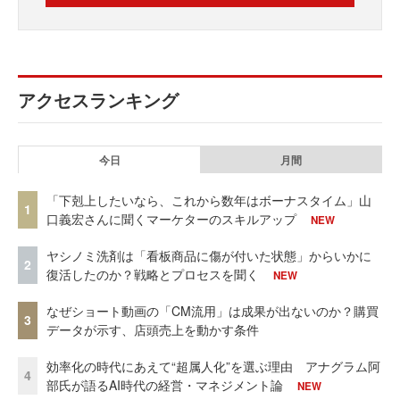
アクセスランキング
今日
月間
「下剋上したいなら、これから数年はボーナスタイム」山
1
口義宏さんに聞くマーケターのスキルアップ
NEW
ヤシノミ洗剤は「看板商品に傷が付いた状態」からいかに
2
復活したのか？戦略とプロセスを聞く
NEW
なぜショート動画の「CM流用」は成果が出ないのか？購買
3
データが示す、店頭売上を動かす条件
効率化の時代にあえて“超属人化”を選ぶ理由 アナグラム阿
4
部氏が語るAI時代の経営・マネジメント論
NEW