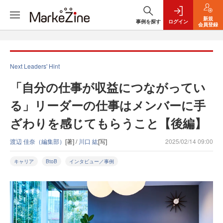
新規
事例を探す
ログイン
会員登録
Next Leaders' Hint
「自分の仕事が収益につながってい
る」リーダーの仕事はメンバーに手
ざわりを感じてもらうこと【後編】
渡辺 佳奈（編集部）
[著] /
川口 紘
[写]
2025/02/14 09:00
キャリア
BtoB
インタビュー／事例