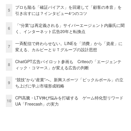
プロも陥る「確証バイアス」を回避して「顧客の本音」を
5
引き出すには？インタビュー4つのコツ
「“分業”は再定義される」サイバーエージェント内藤氏に聞
6
く、インターネット広告20年と転換点
一斉配信で終わらせない。LINEを「消費」から「資産」に
7
変える、カルビーとＵＴグループの設計思想
ChatGPT広告パイロット参画も Criteoの「エージェンテ
8
ィック・コマース」が変える広告の判断
“競技”から“産業”へ。新興スポーツ「ピックルボール」の立
9
ち上げに学ぶ市場形成戦略
CPI高騰・LTV伸び悩みを打破する ゲーム特化型リワード
10
UA「Freecash」の実力