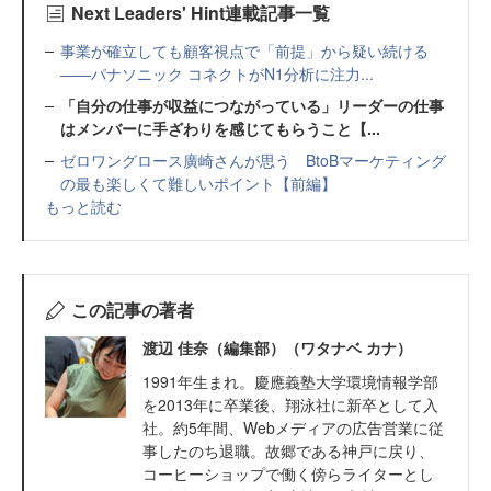
Next Leaders' Hint連載記事一覧
事業が確立しても顧客視点で「前提」から疑い続ける
――パナソニック コネクトがN1分析に注力...
「自分の仕事が収益につながっている」リーダーの仕事
はメンバーに手ざわりを感じてもらうこと【...
ゼロワングロース廣崎さんが思う BtoBマーケティング
の最も楽しくて難しいポイント【前編】
もっと読む
この記事の著者
渡辺 佳奈（編集部）（ワタナベ カナ）
1991年生まれ。慶應義塾大学環境情報学部
を2013年に卒業後、翔泳社に新卒として入
社。約5年間、Webメディアの広告営業に従
事したのち退職。故郷である神戸に戻り、
コーヒーショップで働く傍らライターとし