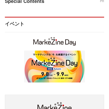
Special Contents
PR
イベント