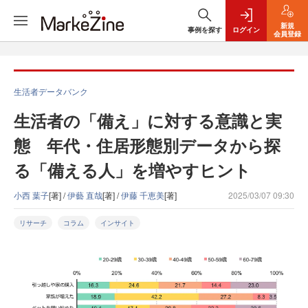
新規
事例を探す
ログイン
会員登録
生活者データバンク
生活者の「備え」に対する意識と実
態 年代・住居形態別データから探
る「備える人」を増やすヒント
小西 葉子
[著] /
伊藝 直哉
[著] /
伊藤 千恵美
[著]
2025/03/07 09:30
リサーチ
コラム
インサイト