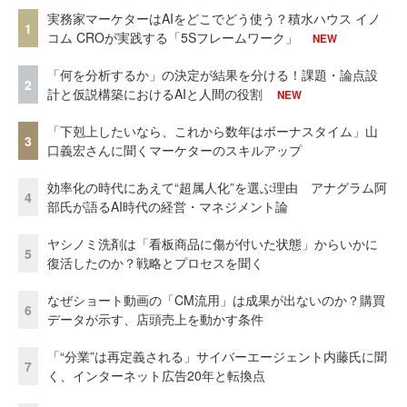
実務家マーケターはAIをどこでどう使う？積水ハウス イノ
1
コム CROが実践する「5Sフレームワーク」
NEW
「何を分析するか」の決定が結果を分ける！課題・論点設
2
計と仮説構築におけるAIと人間の役割
NEW
「下剋上したいなら、これから数年はボーナスタイム」山
3
口義宏さんに聞くマーケターのスキルアップ
効率化の時代にあえて“超属人化”を選ぶ理由 アナグラム阿
4
部氏が語るAI時代の経営・マネジメント論
ヤシノミ洗剤は「看板商品に傷が付いた状態」からいかに
5
復活したのか？戦略とプロセスを聞く
なぜショート動画の「CM流用」は成果が出ないのか？購買
6
データが示す、店頭売上を動かす条件
「“分業”は再定義される」サイバーエージェント内藤氏に聞
7
く、インターネット広告20年と転換点