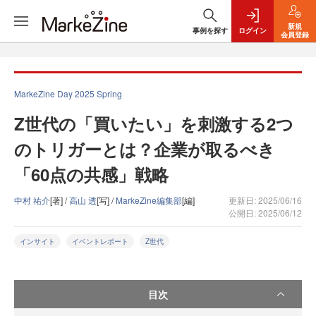
新規
事例を探す
ログイン
会員登録
MarkeZine Day 2025 Spring
Z世代の「買いたい」を刺激する2つ
のトリガーとは？企業が取るべき
「60点の共感」戦略
中村 祐介
[著] /
高山 透
[写] /
MarkeZine編集部
[編]
更新日: 2025/06/16
公開日: 2025/06/12
インサイト
イベントレポート
Z世代
目次