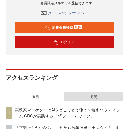
・会員限定メルマガを受信できます
メールバックナンバー
新規会員登録
無料
ログイン
アクセスランキング
今日
月間
実務家マーケターはAIをどこでどう使う？積水ハウス イノ
1
コム CROが実践する「5Sフレームワーク」
「下剋上したいなら、これから数年はボーナスタイム」山