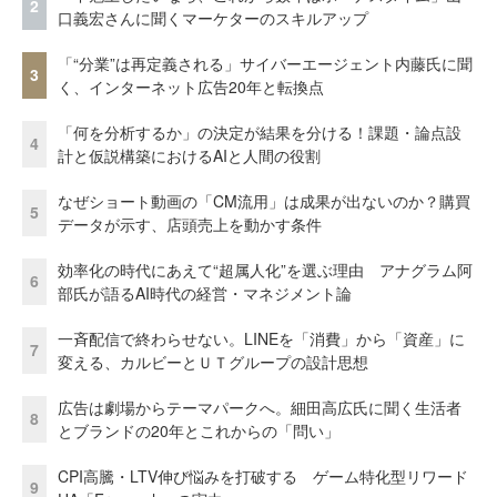
2
口義宏さんに聞くマーケターのスキルアップ
「“分業”は再定義される」サイバーエージェント内藤氏に聞
3
く、インターネット広告20年と転換点
「何を分析するか」の決定が結果を分ける！課題・論点設
4
計と仮説構築におけるAIと人間の役割
なぜショート動画の「CM流用」は成果が出ないのか？購買
5
データが示す、店頭売上を動かす条件
効率化の時代にあえて“超属人化”を選ぶ理由 アナグラム阿
6
部氏が語るAI時代の経営・マネジメント論
一斉配信で終わらせない。LINEを「消費」から「資産」に
7
変える、カルビーとＵＴグループの設計思想
広告は劇場からテーマパークへ。細田高広氏に聞く生活者
8
とブランドの20年とこれからの「問い」
CPI高騰・LTV伸び悩みを打破する ゲーム特化型リワード
9