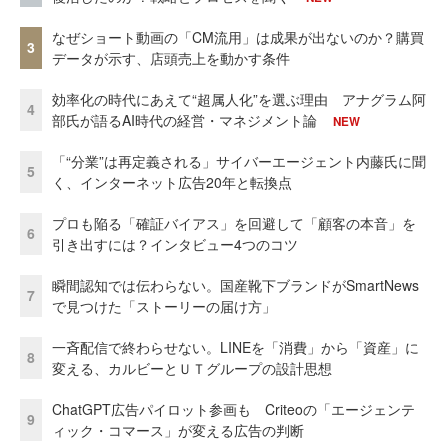
なぜショート動画の「CM流用」は成果が出ないのか？購買
3
データが示す、店頭売上を動かす条件
効率化の時代にあえて“超属人化”を選ぶ理由 アナグラム阿
4
部氏が語るAI時代の経営・マネジメント論
NEW
「“分業”は再定義される」サイバーエージェント内藤氏に聞
5
く、インターネット広告20年と転換点
プロも陥る「確証バイアス」を回避して「顧客の本音」を
6
引き出すには？インタビュー4つのコツ
瞬間認知では伝わらない。国産靴下ブランドがSmartNews
7
で見つけた「ストーリーの届け方」
一斉配信で終わらせない。LINEを「消費」から「資産」に
8
変える、カルビーとＵＴグループの設計思想
ChatGPT広告パイロット参画も Criteoの「エージェンテ
9
ィック・コマース」が変える広告の判断