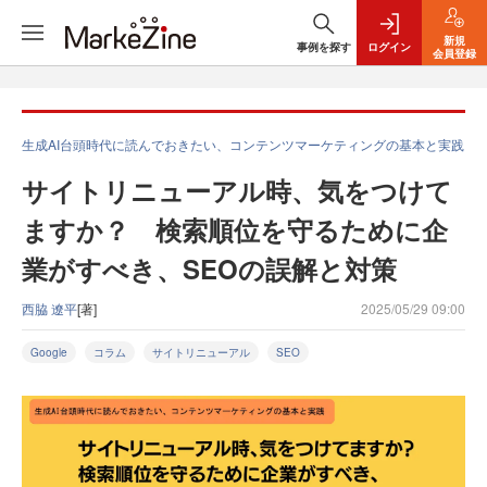
新規
事例を探す
ログイン
会員登録
生成AI台頭時代に読んでおきたい、コンテンツマーケティングの基本と実践
サイトリニューアル時、気をつけて
ますか？ 検索順位を守るために企
業がすべき、SEOの誤解と対策
西脇 遼平
[著]
2025/05/29 09:00
Google
コラム
サイトリニューアル
SEO