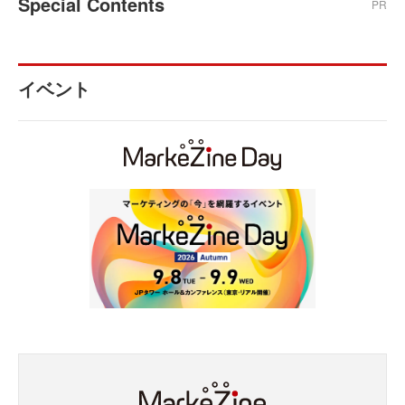
Special Contents
PR
イベント