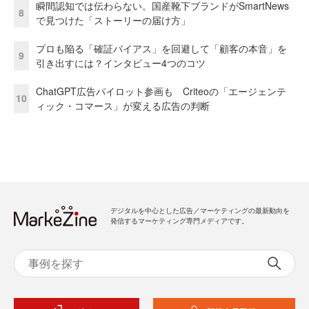
瞬間認知では伝わらない。国産靴下ブランドがSmartNews
8
で見つけた「ストーリーの届け方」
プロも陥る「確証バイアス」を回避して「顧客の本音」を
9
引き出すには？インタビュー4つのコツ
ChatGPT広告パイロット参画も Criteoの「エージェンテ
10
ィック・コマース」が変える広告の判断
デジタルを中心とした広告／マーケティングの最新動向を
発信するマーケティング専門メディアです。