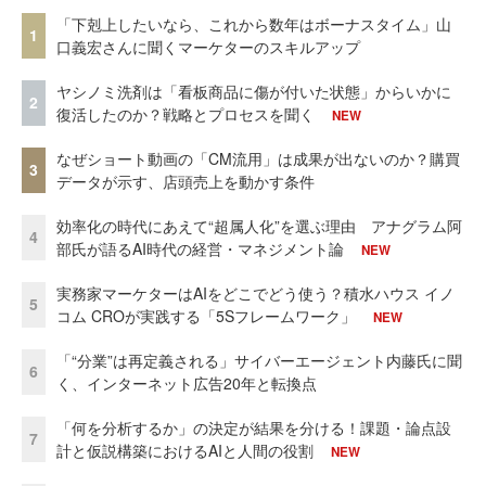
「下剋上したいなら、これから数年はボーナスタイム」山
1
口義宏さんに聞くマーケターのスキルアップ
ヤシノミ洗剤は「看板商品に傷が付いた状態」からいかに
2
復活したのか？戦略とプロセスを聞く
NEW
なぜショート動画の「CM流用」は成果が出ないのか？購買
3
データが示す、店頭売上を動かす条件
効率化の時代にあえて“超属人化”を選ぶ理由 アナグラム阿
4
部氏が語るAI時代の経営・マネジメント論
NEW
実務家マーケターはAIをどこでどう使う？積水ハウス イノ
5
コム CROが実践する「5Sフレームワーク」
NEW
「“分業”は再定義される」サイバーエージェント内藤氏に聞
6
く、インターネット広告20年と転換点
「何を分析するか」の決定が結果を分ける！課題・論点設
7
計と仮説構築におけるAIと人間の役割
NEW