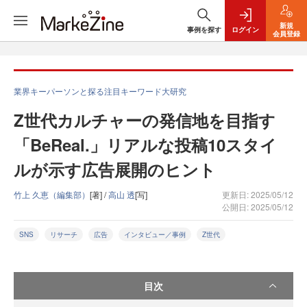
新規
事例を探す
ログイン
会員登録
業界キーパーソンと探る注目キーワード大研究
Z世代カルチャーの発信地を目指す
「BeReal.」リアルな投稿10スタイ
ルが示す広告展開のヒント
竹上 久恵（編集部）
[著] /
高山 透
[写]
更新日: 2025/05/12
公開日: 2025/05/12
SNS
リサーチ
広告
インタビュー／事例
Z世代
目次