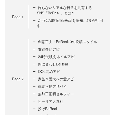
飾らないリアルな日常を共有する
SNS「BeReal.」とは？
Page
1
Z世代の8割がBeRealを認知、2割が利用
中
創意工夫！BeReal10の投稿スタイル
友達多いアピ
24時間映えネイルアピ
間に合わせBeReal
QOL高めアピ
Page
2
家族＆愛犬への愛アピ
体調不良アリバイ
無加工証明セルフィー
ビーリア大喜利
投げBeReal