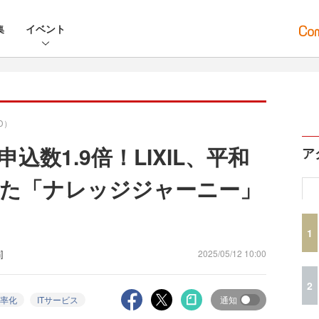
集
イベント
D）
込数1.9倍！LIXIL、平和
ア
た「ナレッジジャーニー」
1
]
2025/05/12 10:00
2
率化
ITサービス
通知