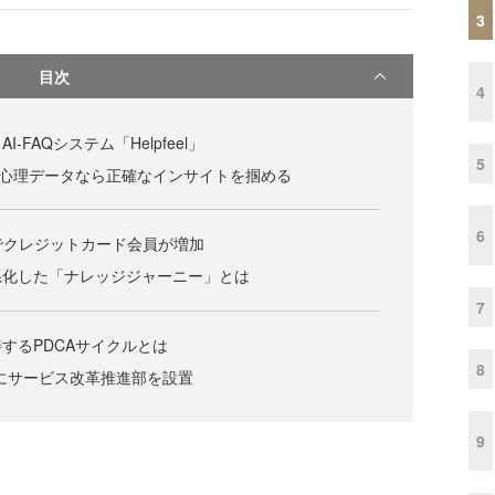
3
目次
4
-FAQシステム「Helpfeel」
5
、心理データなら正確なインサイトを掴める
6
でクレジットカード会員が増加
系化した「ナレッジジャーニー」とは
7
するPDCAサイクルとは
8
門にサービス改革推進部を設置
9