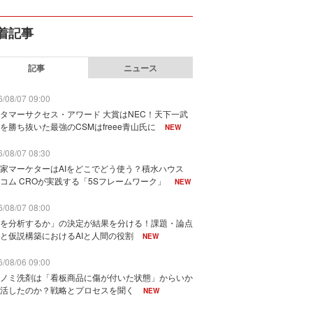
着記事
記事
ニュース
/08/07 09:00
タマーサクセス・アワード 大賞はNEC！天下一武
を勝ち抜いた最強のCSMはfreee青山氏に
NEW
/08/07 08:30
家マーケターはAIをどこでどう使う？積水ハウス
コム CROが実践する「5Sフレームワーク」
NEW
/08/07 08:00
を分析するか」の決定が結果を分ける！課題・論点
と仮説構築におけるAIと人間の役割
NEW
/08/06 09:00
ノミ洗剤は「看板商品に傷が付いた状態」からいか
活したのか？戦略とプロセスを聞く
NEW