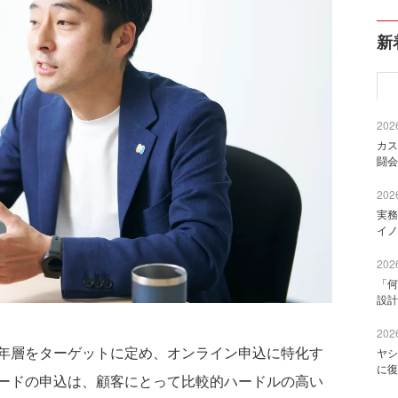
新
2026
カス
闘会
2026
実務
イノ
2026
「何
設計
2026
年層をターゲットに定め、オンライン申込に特化す
ヤシ
に復
ードの申込は、顧客にとって比較的ハードルの高い