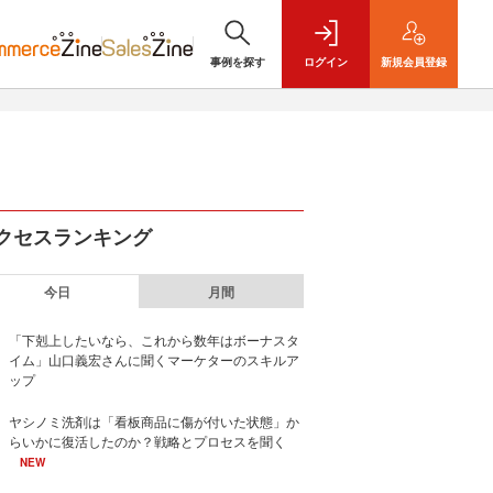
事例を探す
ログイン
新規
会員登録
クセスランキング
今日
月間
「下剋上したいなら、これから数年はボーナスタ
イム」山口義宏さんに聞くマーケターのスキルア
ップ
ヤシノミ洗剤は「看板商品に傷が付いた状態」か
らいかに復活したのか？戦略とプロセスを聞く
NEW