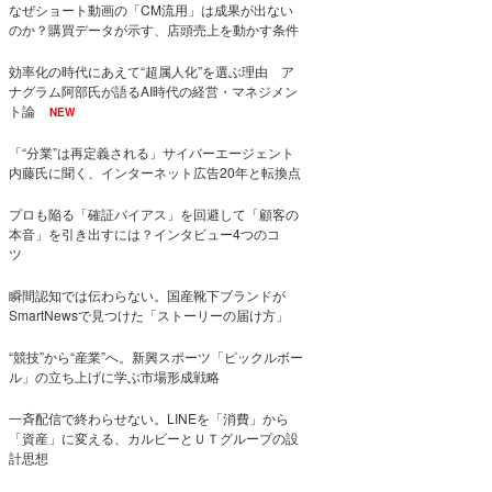
なぜショート動画の「CM流用」は成果が出ない
のか？購買データが示す、店頭売上を動かす条件
効率化の時代にあえて“超属人化”を選ぶ理由 ア
ナグラム阿部氏が語るAI時代の経営・マネジメン
ト論
NEW
「“分業”は再定義される」サイバーエージェント
内藤氏に聞く、インターネット広告20年と転換点
プロも陥る「確証バイアス」を回避して「顧客の
本音」を引き出すには？インタビュー4つのコ
ツ
瞬間認知では伝わらない。国産靴下ブランドが
SmartNewsで見つけた「ストーリーの届け方」
“競技”から“産業”へ。新興スポーツ「ピックルボー
ル」の立ち上げに学ぶ市場形成戦略
一斉配信で終わらせない。LINEを「消費」から
「資産」に変える、カルビーとＵＴグループの設
計思想