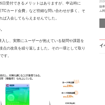
2026
65日受付できるメリットはありますが、申込時に
効率
ETCカード会費」など些細な問い合わせが多く、そ
ム阿
れば入会してもらえませんでした。
か。
eelを導入し、実際にユーザーが抱えている疑問や課題を
イ
接点の改良を繰り返しました。その一環として取り
善です。