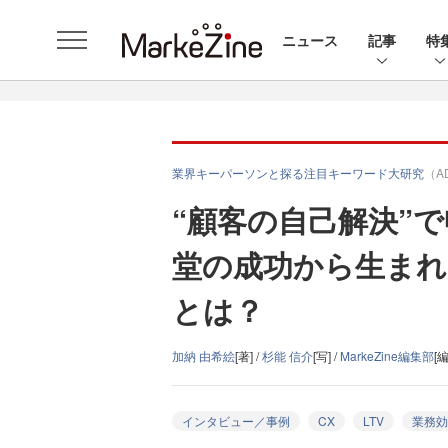
ニュース
記事
特
業界キーパーソンと探る注目キーワード大研究
（A
“顧客の自己解決”で申
堂の成功から生まれ
とは？
加納 由希絵
[著] /
杉能 信介
[写] /
MarkeZine編集部
[編
インタビュー／事例
CX
LTV
業務効