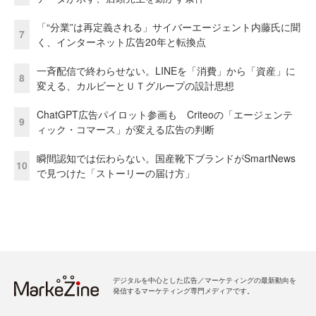
「“分業”は再定義される」サイバーエージェント内藤氏に聞
7
く、インターネット広告20年と転換点
一斉配信で終わらせない。LINEを「消費」から「資産」に
8
変える、カルビーとＵＴグループの設計思想
ChatGPT広告パイロット参画も Criteoの「エージェンテ
9
ィック・コマース」が変える広告の判断
瞬間認知では伝わらない。国産靴下ブランドがSmartNews
10
で見つけた「ストーリーの届け方」
デジタルを中心とした広告／マーケティングの最新動向を
発信するマーケティング専門メディアです。