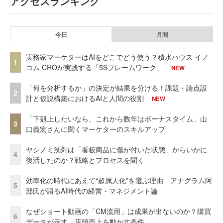
アクセスランキング
今日
月間
実務家マーケターはAIをどこでどう使う？積水ハウス イノ
1
コム CROが実践する「5Sフレームワーク」
NEW
「何を分析するか」の決定が結果を分ける！課題・論点設
2
計と仮説構築におけるAIと人間の役割
NEW
「下剋上したいなら、これから数年はボーナスタイム」山
3
口義宏さんに聞くマーケターのスキルアップ
ヤシノミ洗剤は「看板商品に傷が付いた状態」からいかに
4
復活したのか？戦略とプロセスを聞く
効率化の時代にあえて“超属人化”を選ぶ理由 アナグラム阿
5
部氏が語るAI時代の経営・マネジメント論
なぜショート動画の「CM流用」は成果が出ないのか？購買
6
データが示す、店頭売上を動かす条件