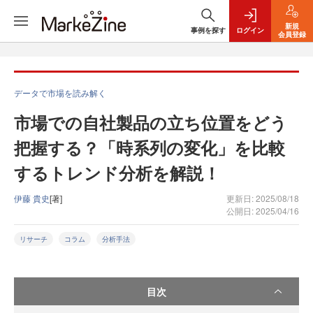
新規
事例を探す
ログイン
会員登録
データで市場を読み解く
市場での自社製品の立ち位置をどう
把握する？「時系列の変化」を比較
するトレンド分析を解説！
伊藤 貴史
[著]
更新日: 2025/08/18
公開日: 2025/04/16
リサーチ
コラム
分析手法
目次