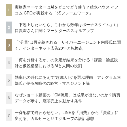
実務家マーケターはAIをどこでどう使う？積水ハウス イノ
1
コム CROが実践する「5Sフレームワーク」
「下剋上したいなら、これから数年はボーナスタイム」山
2
口義宏さんに聞くマーケターのスキルアップ
「“分業”は再定義される」サイバーエージェント内藤氏に聞
3
く、インターネット広告20年と転換点
「何を分析するか」の決定が結果を分ける！課題・論点設
4
計と仮説構築におけるAIと人間の役割
効率化の時代にあえて“超属人化”を選ぶ理由 アナグラム阿
5
部氏が語るAI時代の経営・マネジメント論
なぜショート動画の「CM流用」は成果が出ないのか？購買
6
データが示す、店頭売上を動かす条件
一斉配信で終わらせない。LINEを「消費」から「資産」に
7
変える、カルビーとＵＴグループの設計思想