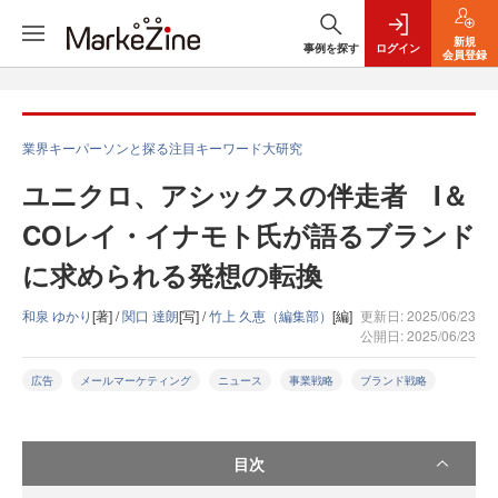
新規
事例を探す
ログイン
会員登録
業界キーパーソンと探る注目キーワード大研究
ユニクロ、アシックスの伴走者 I＆
COレイ・イナモト氏が語るブランド
に求められる発想の転換
和泉 ゆかり
[著] /
関口 達朗
[写] /
竹上 久恵（編集部）
[編]
更新日: 2025/06/23
公開日: 2025/06/23
広告
メールマーケティング
ニュース
事業戦略
ブランド戦略
目次