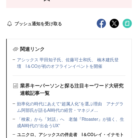
プッシュ通知を受け取る
関連リンク
アシックス 甲田知子氏、佐藤可士和氏、 楠木建氏登
壇 I＆COが初のオフラインイベントを開催
業界キーパーソンと探る注目キーワード大研究
連載記事一覧
効率化の時代にあえて“超属人化”を選ぶ理由 アナグラ
ム阿部氏が語るAI時代の経営・マネジメ...
「検索」から「対話」へ 老舗『Rtoaster』が描く、生
成AI時代の“出会うUX”
ユニクロ、アシックスの伴走者 I＆COレイ・イナモト