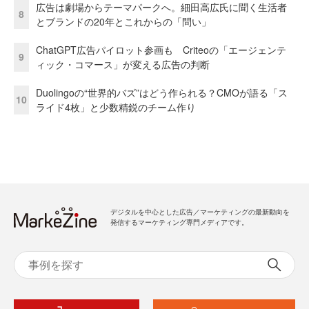
広告は劇場からテーマパークへ。細田高広氏に聞く生活者
8
とブランドの20年とこれからの「問い」
ChatGPT広告パイロット参画も Criteoの「エージェンテ
9
ィック・コマース」が変える広告の判断
Duolingoの“世界的バズ”はどう作られる？CMOが語る「ス
10
ライド4枚」と少数精鋭のチーム作り
デジタルを中心とした広告／マーケティングの最新動向を
発信するマーケティング専門メディアです。