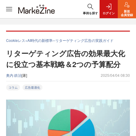
新規
事例を探す
ログイン
会員登録
Cookieレス×AI時代の新標準─リターゲティング広告の実践ガイド
リターゲティング広告の効果最大化
に役立つ基本戦略＆2つの予算配分
奥内 鉄治
[著]
2025/04/04 08:30
コラム
広告最適化