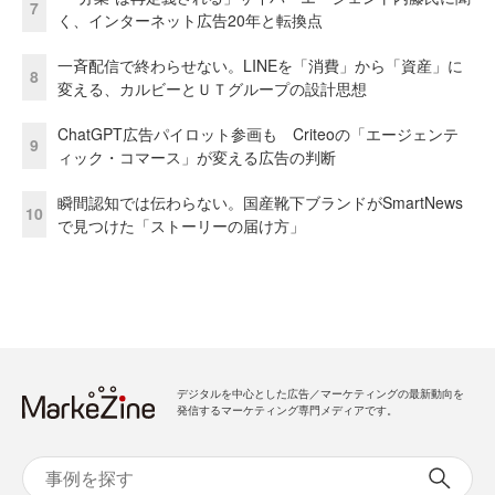
7
く、インターネット広告20年と転換点
一斉配信で終わらせない。LINEを「消費」から「資産」に
8
変える、カルビーとＵＴグループの設計思想
ChatGPT広告パイロット参画も Criteoの「エージェンテ
9
ィック・コマース」が変える広告の判断
瞬間認知では伝わらない。国産靴下ブランドがSmartNews
10
で見つけた「ストーリーの届け方」
デジタルを中心とした広告／マーケティングの最新動向を
発信するマーケティング専門メディアです。