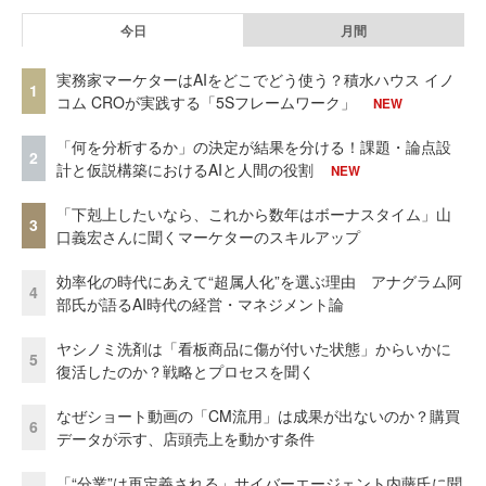
今日
月間
実務家マーケターはAIをどこでどう使う？積水ハウス イノ
1
コム CROが実践する「5Sフレームワーク」
NEW
「何を分析するか」の決定が結果を分ける！課題・論点設
2
計と仮説構築におけるAIと人間の役割
NEW
「下剋上したいなら、これから数年はボーナスタイム」山
3
口義宏さんに聞くマーケターのスキルアップ
効率化の時代にあえて“超属人化”を選ぶ理由 アナグラム阿
4
部氏が語るAI時代の経営・マネジメント論
ヤシノミ洗剤は「看板商品に傷が付いた状態」からいかに
5
復活したのか？戦略とプロセスを聞く
なぜショート動画の「CM流用」は成果が出ないのか？購買
6
データが示す、店頭売上を動かす条件
「“分業”は再定義される」サイバーエージェント内藤氏に聞