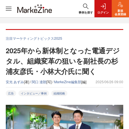
新規
事例を探す
ログイン
会員登録
注目マーケティングトピックス2025
2025年から新体制となった電通デジ
タル、組織変革の狙いを副社長の杉
浦友彦氏・小林大介氏に聞く
安光 あずみ
[著] /
関口 達朗
[写] /
MarkeZine編集部
[編]
2025/06/26 09:00
広告
インタビュー／事例
組織戦略