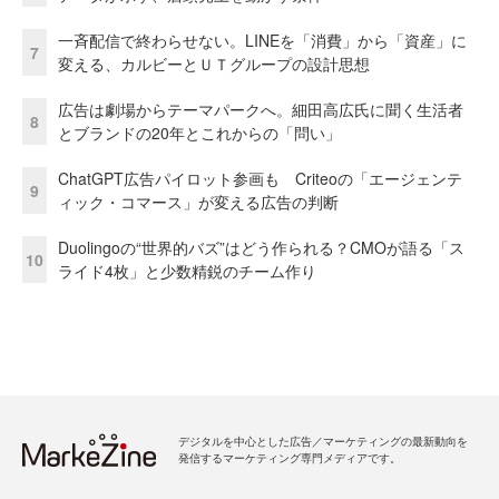
一斉配信で終わらせない。LINEを「消費」から「資産」に
7
変える、カルビーとＵＴグループの設計思想
広告は劇場からテーマパークへ。細田高広氏に聞く生活者
8
とブランドの20年とこれからの「問い」
ChatGPT広告パイロット参画も Criteoの「エージェンテ
9
ィック・コマース」が変える広告の判断
Duolingoの“世界的バズ”はどう作られる？CMOが語る「ス
10
ライド4枚」と少数精鋭のチーム作り
デジタルを中心とした広告／マーケティングの最新動向を
発信するマーケティング専門メディアです。