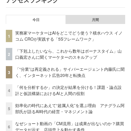
今日
月間
実務家マーケターはAIをどこでどう使う？積水ハウス イノ
1
コム CROが実践する「5Sフレームワーク」
「下剋上したいなら、これから数年はボーナスタイム」山
2
口義宏さんに聞くマーケターのスキルアップ
「“分業”は再定義される」サイバーエージェント内藤氏に聞
3
く、インターネット広告20年と転換点
「何を分析するか」の決定が結果を分ける！課題・論点設
4
計と仮説構築におけるAIと人間の役割
効率化の時代にあえて“超属人化”を選ぶ理由 アナグラム阿
5
部氏が語るAI時代の経営・マネジメント論
なぜショート動画の「CM流用」は成果が出ないのか？購買
6
データが示す、店頭売上を動かす条件