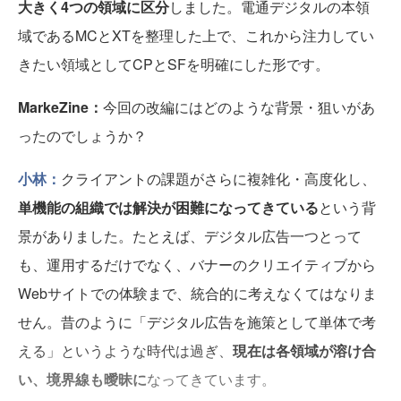
大きく4つの領域に区分
しました。電通デジタルの本領
域であるMCとXTを整理した上で、これから注力してい
きたい領域としてCPとSFを明確にした形です。
MarkeZine：
今回の改編にはどのような背景・狙いがあ
ったのでしょうか？​
小林：
クライアントの課題がさらに複雑化・高度化し、
単機能の組織では解決が困難になってきている
という背
景がありました。たとえば、デジタル広告一つとって
も、運用するだけでなく、バナーのクリエイティブから
Webサイトでの体験まで、統合的に考えなくてはなりま
せん。昔のように「デジタル広告を施策として単体で考
える」というような時代は過ぎ、
現在は各領域が溶け合
い、境界線も曖昧に
なってきています。