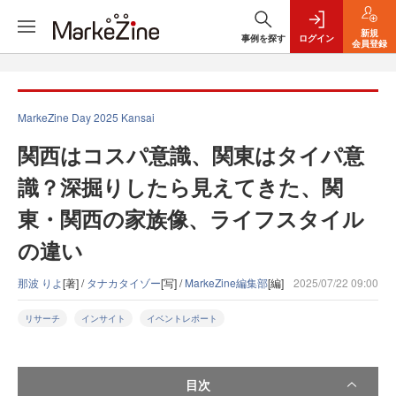
新規
事例を探す
ログイン
会員登録
MarkeZine Day 2025 Kansai
関西はコスパ意識、関東はタイパ意
識？深掘りしたら見えてきた、関
東・関西の家族像、ライフスタイル
の違い
那波 りよ
[著] /
タナカタイゾー
[写] /
MarkeZine編集部
[編]
2025/07/22 09:00
リサーチ
インサイト
イベントレポート
目次