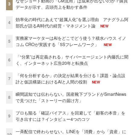
なぜショート動画の「CM流用」は成果が出ないのか？購買
3
データが示す、店頭売上を動かす条件
効率化の時代にあえて“超属人化”を選ぶ理由 アナグラム阿
4
部氏が語るAI時代の経営・マネジメント論
NEW
実務家マーケターはAIをどこでどう使う？積水ハウス イノ
5
コム CROが実践する「5Sフレームワーク」
NEW
「“分業”は再定義される」サイバーエージェント内藤氏に聞
6
く、インターネット広告20年と転換点
「何を分析するか」の決定が結果を分ける！課題・論点設
7
計と仮説構築におけるAIと人間の役割
NEW
瞬間認知では伝わらない。国産靴下ブランドがSmartNews
8
で見つけた「ストーリーの届け方」
プロも陥る「確証バイアス」を回避して「顧客の本音」を
9
引き出すには？インタビュー4つのコツ
一斉配信で終わらせない。LINEを「消費」から「資産」に
10