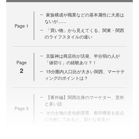
家族構成や職業などの基本属性に大差は
ないが……
Page
1
「買い物」から見えてくる、関東・関西
のライフスタイルの違い
京阪神は商店街が活発、半分弱の人が
Page
「値切り」の経験あり？！
2
15分圏内人口比が大きい関西、マーケテ
ィングのポイントは？
【番外編】関西出身のマーケター、意外
と多い説
Page
3
その土地の文化的背景、都市構造を起点
に分析してみると、新たな発見が