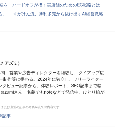
験を ハードオフが描く実店舗のためのEC戦略とは
なる」──すがけん流、薄利多売から抜け出すAI経営戦略
ツ アズミ）
7年間、営業や広告ディレクターを経験し、タイアップ広
ー制作等に携わる。2024年に独立し、フリーライター
ンタビュー記事から、体験レポート、SEO記事まで幅
azumiさん」名義でもnoteなどで発信中。ひとり旅が
、または直近の記事の寄稿時点での内容です
筆記事