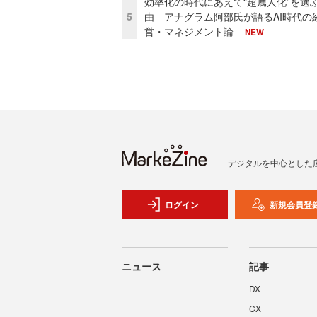
効率化の時代にあえて“超属人化”を選
5
由 アナグラム阿部氏が語るAI時代の
営・マネジメント論
NEW
デジタルを中心とした
ログイン
新規会員登
ニュース
記事
DX
CX