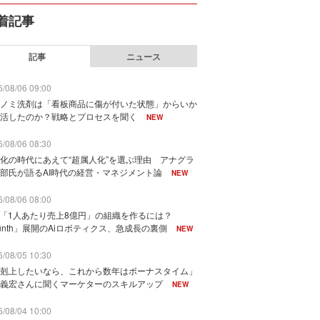
着記事
記事
ニュース
/08/06 09:00
ノミ洗剤は「看板商品に傷が付いた状態」からいか
活したのか？戦略とプロセスを聞く
NEW
/08/06 08:30
化の時代にあえて“超属人化”を選ぶ理由 アナグラ
部氏が語るAI時代の経営・マネジメント論
NEW
/08/06 08:00
で「1人あたり売上8億円」の組織を作るには？
unth」展開のAiロボティクス、急成長の裏側
NEW
/08/05 10:30
剋上したいなら、これから数年はボーナスタイム」
義宏さんに聞くマーケターのスキルアップ
NEW
/08/04 10:00