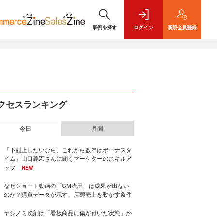
事例を探す
ログイン
新規
会員登録
クセスランキング
今日
月間
「下剋上したいなら、これから数年はボーナスタ
イム」山口義宏さんに聞くマーケターのスキルア
ップ
NEW
なぜショート動画の「CM流用」は成果が出ない
のか？購買データが示す、店頭売上を動かす条件
ヤシノミ洗剤は「看板商品に傷が付いた状態」か