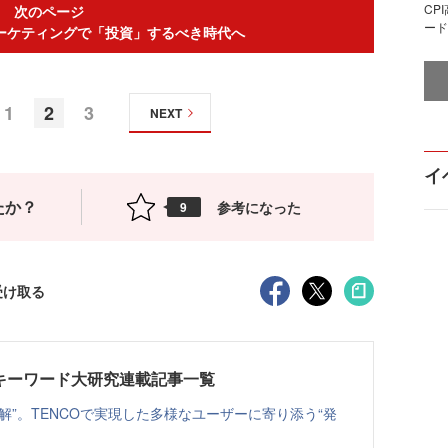
CP
次のページ
ード
マーケティングで「投資」するべき時代へ
1
2
3
NEXT
イ
たか？
参考になった
9
受け取る
キーワード大研究連載記事一覧
解”。TENCOで実現した多様なユーザーに寄り添う“発