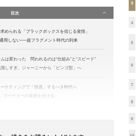
3
目次
4
に求められる「ブラックボックスを信じる覚悟」
う通用しない──超フラグメント時代の到来
5
ムは変わった 問われるのは“仕組み”と“スピード”
6
意識しすぎ。ジャーニーから「ビンゴ型」へ
7
マーケティングで「投資」するべき時代へ
悟が、マーケターの未来を分ける
8
9
10