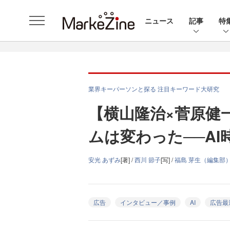
ニュース
記事
特
業界キーパーソンと探る 注目キーワード大研究
【横山隆治×菅原健
ムは変わった──A
安光 あずみ
[著] /
西川 節子
[写] /
福島 芽生（編集部
広告
インタビュー／事例
AI
広告最