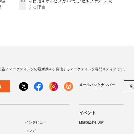
ぶ理
10
を目指すオルビスが10代に“セルフケア”を教
経
える理由
広告／マーケティングの最新動向を発信するマーケティング専門メディアです。
メールバックナンバー
広
録
イベント
インタビュー
MarkeZine Day
マンガ