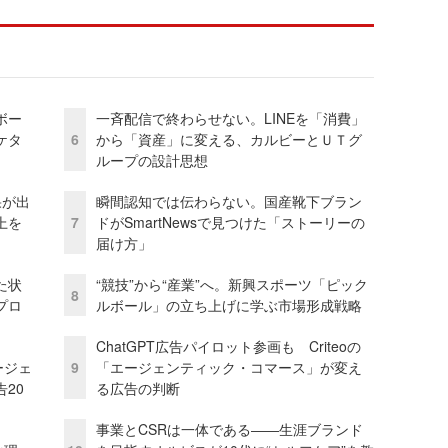
ボー
一斉配信で終わらせない。LINEを「消費」
ケタ
6
から「資産」に変える、カルビーとＵＴグ
ループの設計思想
果が出
瞬間認知では伝わらない。国産靴下ブラン
上を
7
ドがSmartNewsで見つけた「ストーリーの
届け方」
た状
“競技”から“産業”へ。新興スポーツ「ピック
8
プロ
ルボール」の立ち上げに学ぶ市場形成戦略
ChatGPT広告パイロット参画も Criteoの
ージェ
9
「エージェンティック・コマース」が変え
20
る広告の判断
事業とCSRは一体である――生涯ブランド