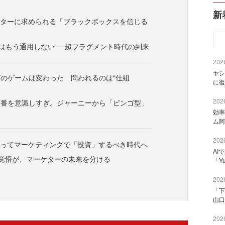
新
ケターに求められる「ブラックボックスを信じる
”はもう通用しない──超フラグメント時代の到来
2026
ヤシ
のゲームは変わった 問われるのは“仕組
に復
2026
順番を意識しすぎ。ジャーニーから「ビンゴ型」
効率
ム阿
2026
使ってマーケティングで「投資」するべき時代へ
AI
する覚悟が、マーケターの未来を分ける
「Y
2026
「下
山口
2026