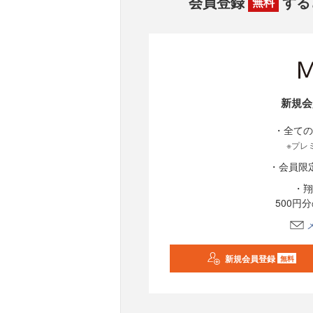
会員登録
する
無料
新規会
・全ての
※プレ
・会員限
・翔
500円
新規会員登録
無料