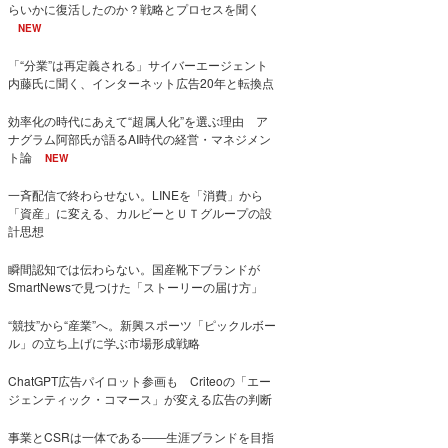
らいかに復活したのか？戦略とプロセスを聞く
NEW
「“分業”は再定義される」サイバーエージェント
内藤氏に聞く、インターネット広告20年と転換点
効率化の時代にあえて“超属人化”を選ぶ理由 ア
ナグラム阿部氏が語るAI時代の経営・マネジメン
ト論
NEW
一斉配信で終わらせない。LINEを「消費」から
「資産」に変える、カルビーとＵＴグループの設
計思想
瞬間認知では伝わらない。国産靴下ブランドが
SmartNewsで見つけた「ストーリーの届け方」
“競技”から“産業”へ。新興スポーツ「ピックルボー
ル」の立ち上げに学ぶ市場形成戦略
ChatGPT広告パイロット参画も Criteoの「エー
ジェンティック・コマース」が変える広告の判断
事業とCSRは一体である――生涯ブランドを目指