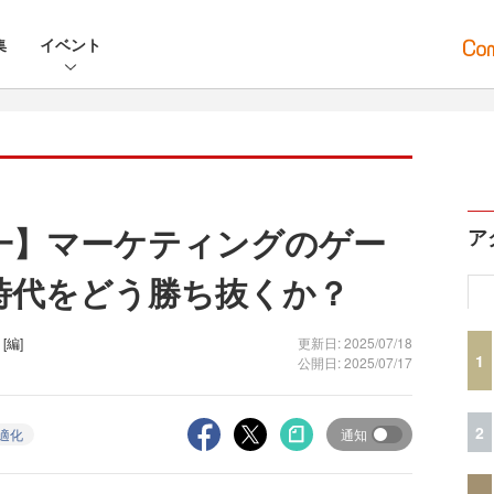
集
イベント
一】マーケティングのゲー
ア
I時代をどう勝ち抜くか？
）
[編]
更新日: 2025/07/18
1
公開日: 2025/07/17
2
適化
通知