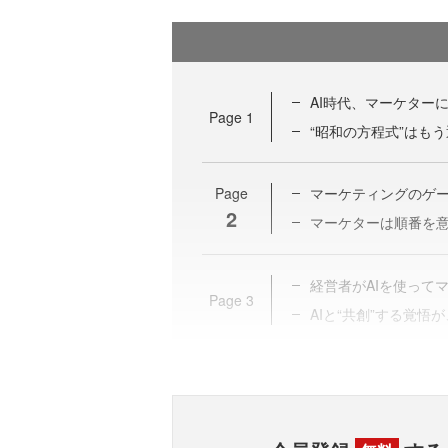
AI時代、マーケター
Page
1
“昭和の方程式”はも
Page
マーケティングのゲー
2
マーケターは順番を
経営者がAIを使って
Page
3
AIと“共創”する覚