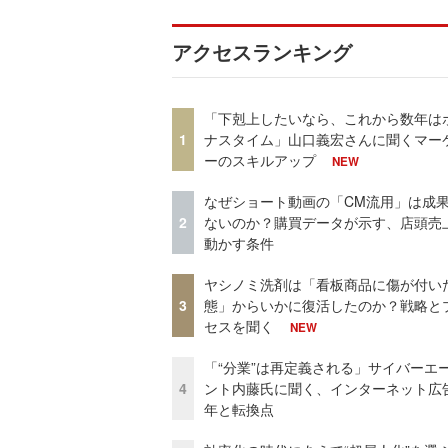
アクセスランキング
「下剋上したいなら、これから数年は
1
ナスタイム」山口義宏さんに聞くマー
ーのスキルアップ
NEW
なぜショート動画の「CM流用」は成
2
ないのか？購買データが示す、店頭売
動かす条件
ヤシノミ洗剤は「看板商品に傷が付い
3
態」からいかに復活したのか？戦略と
セスを聞く
NEW
「“分業”は再定義される」サイバーエ
4
ント内藤氏に聞く、インターネット広告
年と転換点