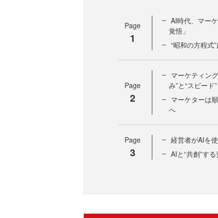
AI時代、マー
Page
覚悟」
1
“昭和の方程式
マーケティング
Page
み”と“スピード”
2
マーケターは
へ
Page
経営者がAIを
3
AIと“共創”