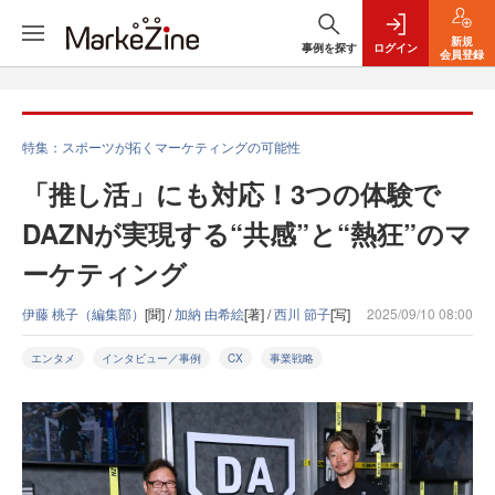
新規
事例を探す
ログイン
会員登録
特集：スポーツが拓くマーケティングの可能性
「推し活」にも対応！3つの体験で
DAZNが実現する“共感”と“熱狂”のマ
ーケティング
伊藤 桃子（編集部）
[聞] /
加納 由希絵
[著] /
西川 節子
[写]
2025/09/10 08:00
エンタメ
インタビュー／事例
CX
事業戦略