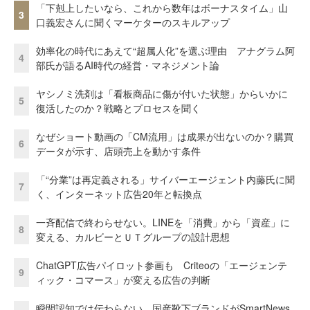
「下剋上したいなら、これから数年はボーナスタイム」山
3
口義宏さんに聞くマーケターのスキルアップ
効率化の時代にあえて“超属人化”を選ぶ理由 アナグラム阿
4
部氏が語るAI時代の経営・マネジメント論
ヤシノミ洗剤は「看板商品に傷が付いた状態」からいかに
5
復活したのか？戦略とプロセスを聞く
なぜショート動画の「CM流用」は成果が出ないのか？購買
6
データが示す、店頭売上を動かす条件
「“分業”は再定義される」サイバーエージェント内藤氏に聞
7
く、インターネット広告20年と転換点
一斉配信で終わらせない。LINEを「消費」から「資産」に
8
変える、カルビーとＵＴグループの設計思想
ChatGPT広告パイロット参画も Criteoの「エージェンテ
9
ィック・コマース」が変える広告の判断
瞬間認知では伝わらない。国産靴下ブランドがSmartNews