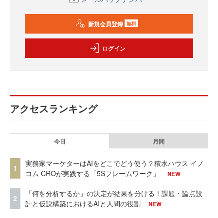
新規会員登録
無料
ログイン
アクセスランキング
今日
月間
実務家マーケターはAIをどこでどう使う？積水ハウス イノ
1
コム CROが実践する「5Sフレームワーク」
NEW
「何を分析するか」の決定が結果を分ける！課題・論点設
2
計と仮説構築におけるAIと人間の役割
NEW