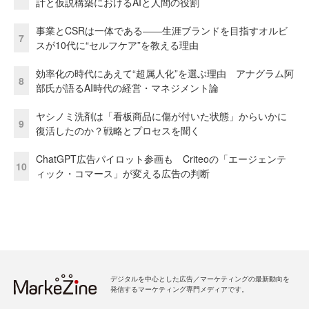
計と仮説構築におけるAIと人間の役割
事業とCSRは一体である――生涯ブランドを目指すオルビ
7
スが10代に“セルフケア”を教える理由
効率化の時代にあえて“超属人化”を選ぶ理由 アナグラム阿
8
部氏が語るAI時代の経営・マネジメント論
ヤシノミ洗剤は「看板商品に傷が付いた状態」からいかに
9
復活したのか？戦略とプロセスを聞く
ChatGPT広告パイロット参画も Criteoの「エージェンテ
10
ィック・コマース」が変える広告の判断
デジタルを中心とした広告／マーケティングの最新動向を
発信するマーケティング専門メディアです。