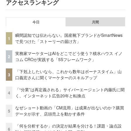
アクセスランキング
今日
月間
瞬間認知では伝わらない。国産靴下ブランドがSmartNews
1
で見つけた「ストーリーの届け方」
実務家マーケターはAIをどこでどう使う？積水ハウス イノ
2
コム CROが実践する「5Sフレームワーク」
「下剋上したいなら、これから数年はボーナスタイム」山
3
口義宏さんに聞くマーケターのスキルアップ
「“分業”は再定義される」サイバーエージェント内藤氏に聞
4
く、インターネット広告20年と転換点
なぜショート動画の「CM流用」は成果が出ないのか？購買
5
データが示す、店頭売上を動かす条件
「何を分析するか」の決定が結果を分ける！課題・論点設
6