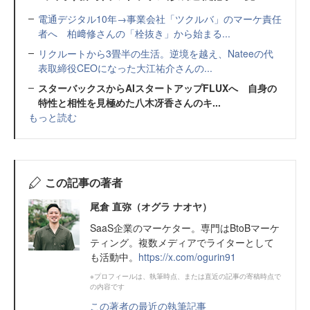
電通デジタル10年→事業会社「ツクルバ」のマーケ責任
者へ 柏﨑修さんの「栓抜き」から始まる...
リクルートから3畳半の生活。逆境を越え、Nateeの代
表取締役CEOになった大江祐介さんの...
スターバックスからAIスタートアップFLUXへ 自身の
特性と相性を見極めた八木冴香さんのキ...
もっと読む
この記事の著者
尾倉 直弥（オグラ ナオヤ）
SaaS企業のマーケター。専門はBtoBマーケ
ティング。複数メディアでライターとして
も活動中。
https://x.com/ogurin91
※プロフィールは、執筆時点、または直近の記事の寄稿時点で
の内容です
この著者の最近の執筆記事