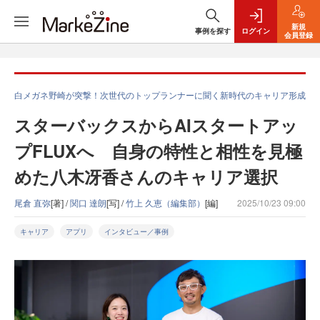
新規
事例を探す
ログイン
会員登録
白メガネ野崎が突撃！次世代のトップランナーに聞く新時代のキャリア形成
スターバックスからAIスタートアッ
プFLUXへ 自身の特性と相性を見極
めた八木冴香さんのキャリア選択
尾倉 直弥
[著] /
関口 達朗
[写] /
竹上 久恵（編集部）
[編]
2025/10/23 09:00
キャリア
アプリ
インタビュー／事例