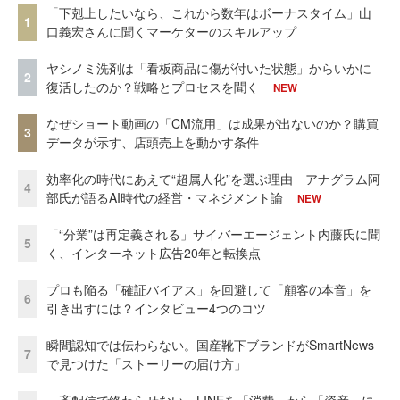
「下剋上したいなら、これから数年はボーナスタイム」山
1
口義宏さんに聞くマーケターのスキルアップ
ヤシノミ洗剤は「看板商品に傷が付いた状態」からいかに
2
復活したのか？戦略とプロセスを聞く
NEW
なぜショート動画の「CM流用」は成果が出ないのか？購買
3
データが示す、店頭売上を動かす条件
効率化の時代にあえて“超属人化”を選ぶ理由 アナグラム阿
4
部氏が語るAI時代の経営・マネジメント論
NEW
「“分業”は再定義される」サイバーエージェント内藤氏に聞
5
く、インターネット広告20年と転換点
プロも陥る「確証バイアス」を回避して「顧客の本音」を
6
引き出すには？インタビュー4つのコツ
瞬間認知では伝わらない。国産靴下ブランドがSmartNews
7
で見つけた「ストーリーの届け方」
一斉配信で終わらせない。LINEを「消費」から「資産」に