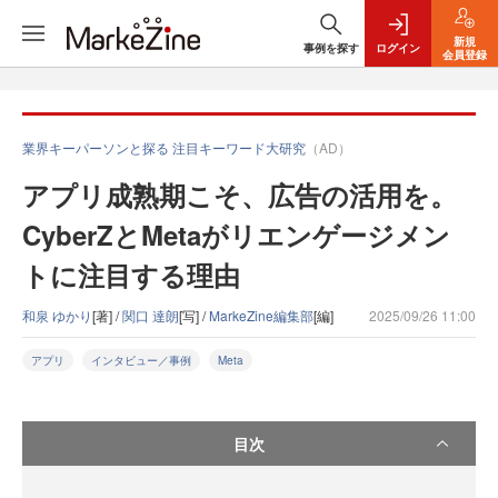
新規
事例を探す
ログイン
会員登録
業界キーパーソンと探る 注目キーワード大研究
（AD）
アプリ成熟期こそ、広告の活用を。
CyberZとMetaがリエンゲージメン
トに注目する理由
和泉 ゆかり
[著] /
関口 達朗
[写] /
MarkeZine編集部
[編]
2025/09/26 11:00
アプリ
インタビュー／事例
Meta
目次