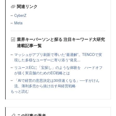
関連リンク
CyberZ
Meta
業界キーパーソンと探る 注目キーワード大研究
連載記事一覧
マッシュがアプリ刷新で導いた“最適解”。TENCOで実
現した多様なユーザーに寄り添う“発見...
リユースECに「宝探し」のような体験を ハードオフ
が描く実店舗のためのEC戦略とは
「AIで経営の意思決定は30倍速くなる」──すがけん
流、薄利多売から抜け出すAI経営戦略
もっと読む
この記事の著者