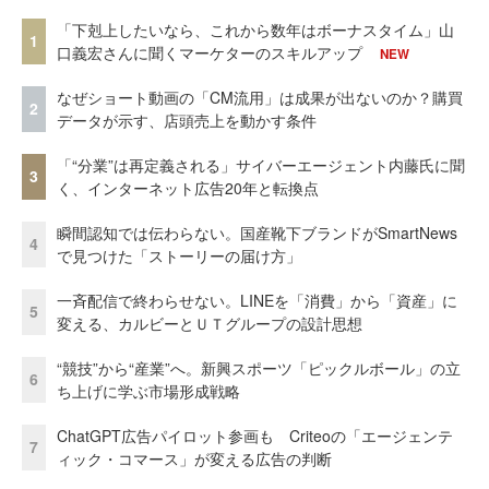
「下剋上したいなら、これから数年はボーナスタイム」山
1
口義宏さんに聞くマーケターのスキルアップ
NEW
なぜショート動画の「CM流用」は成果が出ないのか？購買
2
データが示す、店頭売上を動かす条件
「“分業”は再定義される」サイバーエージェント内藤氏に聞
3
く、インターネット広告20年と転換点
瞬間認知では伝わらない。国産靴下ブランドがSmartNews
4
で見つけた「ストーリーの届け方」
一斉配信で終わらせない。LINEを「消費」から「資産」に
5
変える、カルビーとＵＴグループの設計思想
“競技”から“産業”へ。新興スポーツ「ピックルボール」の立
6
ち上げに学ぶ市場形成戦略
ChatGPT広告パイロット参画も Criteoの「エージェンテ
7
ィック・コマース」が変える広告の判断