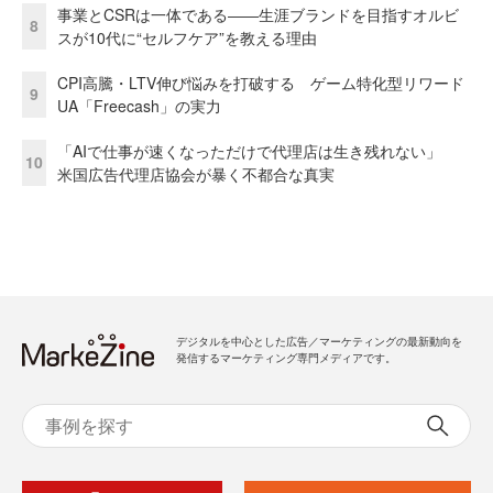
事業とCSRは一体である――生涯ブランドを目指すオルビ
8
スが10代に“セルフケア”を教える理由
CPI高騰・LTV伸び悩みを打破する ゲーム特化型リワード
9
UA「Freecash」の実力
「AIで仕事が速くなっただけで代理店は生き残れない」
10
米国広告代理店協会が暴く不都合な真実
デジタルを中心とした広告／マーケティングの最新動向を
発信するマーケティング専門メディアです。