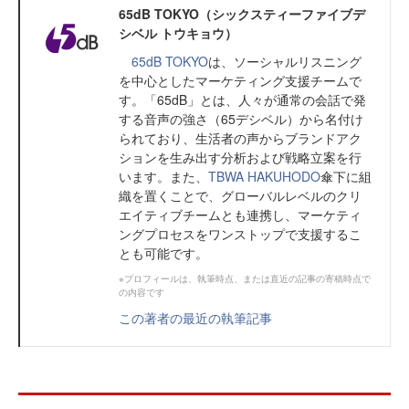
65dB TOKYO（シックスティーファイブデ
シベル トウキョウ）
65dB TOKYO
は、ソーシャルリスニング
を中心としたマーケティング支援チームで
す。「65dB」とは、人々が通常の会話で発
する音声の強さ（65デシベル）から名付け
られており、生活者の声からブランドアク
ションを生み出す分析および戦略立案を行
います。また、
TBWA HAKUHODO
傘下に組
織を置くことで、グローバルレベルのクリ
エイティブチームとも連携し、マーケティ
ングプロセスをワンストップで支援するこ
とも可能です。
※プロフィールは、執筆時点、または直近の記事の寄稿時点で
の内容です
この著者の最近の執筆記事