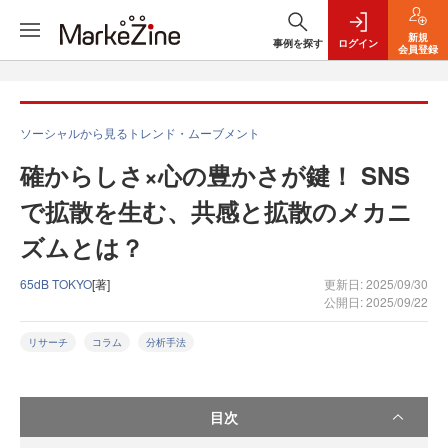
新規
事例を探す
ログイン
会員登録
ソーシャルから見るトレンド・ムーブメント
確からしさ×心の豊かさが鍵！ SNS
で拡散を生む、共感と拡散のメカニ
ズムとは？
65dB TOKYO
[著]
更新日: 2025/09/30
公開日: 2025/09/22
リサーチ
コラム
分析手法
目次