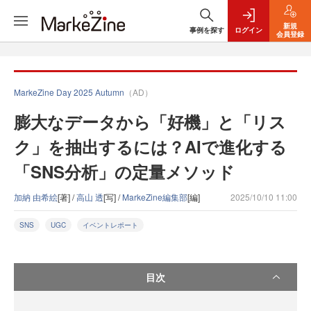
新規
事例を探す
ログイン
会員登録
MarkeZine Day 2025 Autumn
（AD）
膨大なデータから「好機」と「リス
ク」を抽出するには？AIで進化する
「SNS分析」の定量メソッド
加納 由希絵
[著] /
高山 透
[写] /
MarkeZine編集部
[編]
2025/10/10 11:00
SNS
UGC
イベントレポート
目次