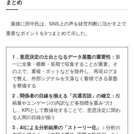
まとめ
最後に田中氏は、SNS上の声を経営判断に活かす上で
重要なポイントを3つまとめて示した。
1．意思決定の土台となるデータ基盤の重要性：
第
一に全量・横断・長期で収集することが重要。そ
の上で、重複・ボットなどを除外し、再現ログま
で整え、外部シグナルを欠落なく蓄積できる基盤
を整備する
2．関係者の目線を揃える「共通言語」の確立：
投
稿量やエンゲージの内訳など各指標を重みづけ
し、KPIとして数値化することで、意思決定に関わ
る人間の目線が揃う
3．AIによる分析結果の「ストーリー化」：
分析の