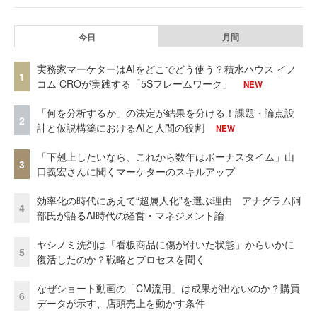
今日
月間
実務家マーケターはAIをどこでどう使う？積水ハウス イノ
1
コム CROが実践する「5Sフレームワーク」
NEW
「何を分析するか」の決定が結果を分ける！課題・論点設
2
計と仮説構築におけるAIと人間の役割
NEW
「下剋上したいなら、これから数年はボーナスタイム」山
3
口義宏さんに聞くマーケターのスキルアップ
効率化の時代にあえて“超属人化”を選ぶ理由 アナグラム阿
4
部氏が語るAI時代の経営・マネジメント論
ヤシノミ洗剤は「看板商品に傷が付いた状態」からいかに
5
復活したのか？戦略とプロセスを聞く
なぜショート動画の「CM流用」は成果が出ないのか？購買
6
データが示す、店頭売上を動かす条件