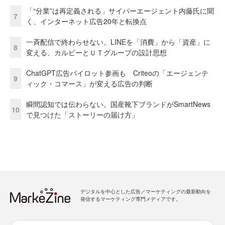
「“分業”は再定義される」サイバーエージェント内藤氏に聞
7
く、インターネット広告20年と転換点
一斉配信で終わらせない。LINEを「消費」から「資産」に
8
変える、カルビーとＵＴグループの設計思想
ChatGPT広告パイロット参画も Criteoの「エージェンテ
9
ィック・コマース」が変える広告の判断
瞬間認知では伝わらない。国産靴下ブランドがSmartNews
10
で見つけた「ストーリーの届け方」
デジタルを中心とした広告／マーケティングの最新動向を
発信するマーケティング専門メディアです。