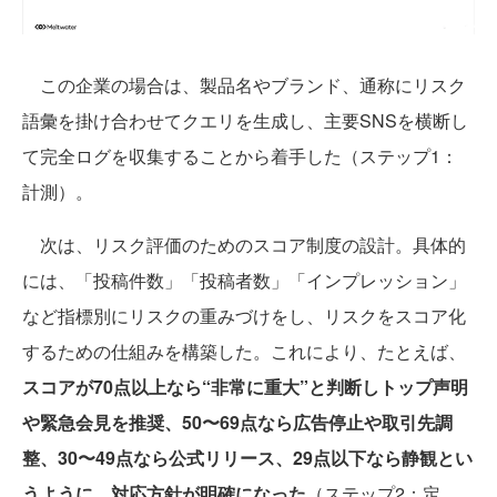
この企業の場合は、製品名やブランド、通称にリスク
語彙を掛け合わせてクエリを生成し、主要SNSを横断し
て完全ログを収集することから着手した（ステップ1：
計測）。
次は、リスク評価のためのスコア制度の設計。具体的
には、「投稿件数」「投稿者数」「インプレッション」
など指標別にリスクの重みづけをし、リスクをスコア化
するための仕組みを構築した。これにより、たとえば、
スコアが70点以上なら“非常に重大”と判断しトップ声明
や緊急会見を推奨、50〜69点なら広告停止や取引先調
整、30〜49点なら公式リリース、29点以下なら静観とい
うように、対応方針が明確になった
（ステップ2：定