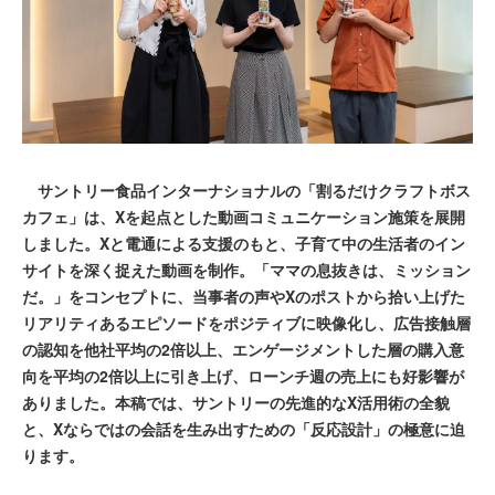
サントリー食品インターナショナルの「割るだけクラフトボス
カフェ」は、Xを起点とした動画コミュニケーション施策を展開
しました。Xと電通による支援のもと、子育て中の生活者のイン
サイトを深く捉えた動画を制作。「ママの息抜きは、ミッション
だ。」をコンセプトに、当事者の声やXのポストから拾い上げた
リアリティあるエピソードをポジティブに映像化し、広告接触層
の認知を他社平均の2倍以上、エンゲージメントした層の購入意
向を平均の2倍以上に引き上げ、ローンチ週の売上にも好影響が
ありました。本稿では、サントリーの先進的なX活用術の全貌
と、Xならではの会話を生み出すための「反応設計」の極意に迫
ります。