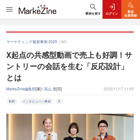
新規
事例を探す
ログイン
会員登録
マーケティング最新事例 2025
（AD）
X起点の共感型動画で売上も好調！サ
ントリーの会話を生む「反応設計」
とは
MarkeZine編集部
[著] /
高山 透
[写]
2025/11/17 11:00
飲料
インタビュー／事例
X