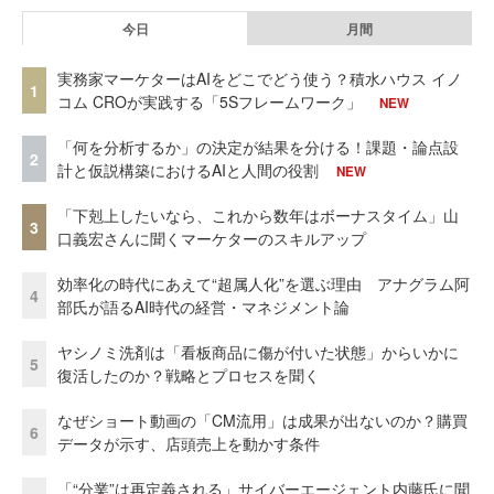
今日
月間
実務家マーケターはAIをどこでどう使う？積水ハウス イノ
1
コム CROが実践する「5Sフレームワーク」
NEW
「何を分析するか」の決定が結果を分ける！課題・論点設
2
計と仮説構築におけるAIと人間の役割
NEW
「下剋上したいなら、これから数年はボーナスタイム」山
3
口義宏さんに聞くマーケターのスキルアップ
効率化の時代にあえて“超属人化”を選ぶ理由 アナグラム阿
4
部氏が語るAI時代の経営・マネジメント論
ヤシノミ洗剤は「看板商品に傷が付いた状態」からいかに
5
復活したのか？戦略とプロセスを聞く
なぜショート動画の「CM流用」は成果が出ないのか？購買
6
データが示す、店頭売上を動かす条件
「“分業”は再定義される」サイバーエージェント内藤氏に聞