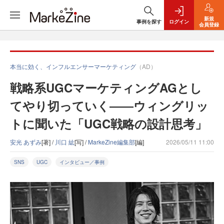
新規
事例を探す
ログイン
会員登録
本当に効く、インフルエンサーマーケティング
（AD）
戦略系UGCマーケティングAGとし
てやり切っていく――ウィングリッ
トに聞いた「UGC戦略の設計思考」
安光 あずみ
[著] /
川口 紘
[写] /
MarkeZine編集部
[編]
2026/05/11 11:00
SNS
UGC
インタビュー／事例