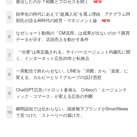
復活したのか？戦略とプロセスを聞く
NEW
効率化の時代にあえて“超属人化”を選ぶ理由 アナグラム阿
5
部氏が語るAI時代の経営・マネジメント論
NEW
なぜショート動画の「CM流用」は成果が出ないのか？購買
6
データが示す、店頭売上を動かす条件
「“分業”は再定義される」サイバーエージェント内藤氏に聞
7
く、インターネット広告20年と転換点
一斉配信で終わらせない。LINEを「消費」から「資産」に
8
変える、カルビーとＵＴグループの設計思想
ChatGPT広告パイロット参画も Criteoの「エージェンテ
9
ィック・コマース」が変える広告の判断
瞬間認知では伝わらない。国産靴下ブランドがSmartNews
10
で見つけた「ストーリーの届け方」