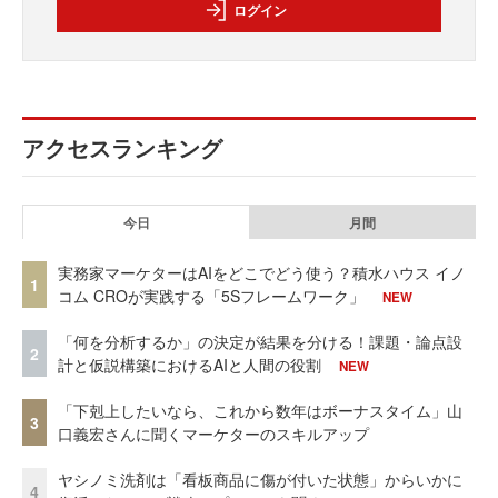
ログイン
アクセスランキング
今日
月間
実務家マーケターはAIをどこでどう使う？積水ハウス イノ
1
コム CROが実践する「5Sフレームワーク」
NEW
「何を分析するか」の決定が結果を分ける！課題・論点設
2
計と仮説構築におけるAIと人間の役割
NEW
「下剋上したいなら、これから数年はボーナスタイム」山
3
口義宏さんに聞くマーケターのスキルアップ
ヤシノミ洗剤は「看板商品に傷が付いた状態」からいかに
4