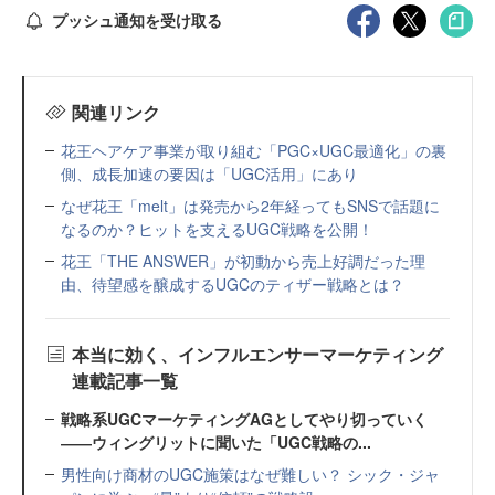
プッシュ通知を受け取る
関連リンク
花王ヘアケア事業が取り組む「PGC×UGC最適化」の裏
側、成長加速の要因は「UGC活用」にあり
なぜ花王「melt」は発売から2年経ってもSNSで話題に
なるのか？ヒットを支えるUGC戦略を公開！
花王「THE ANSWER」が初動から売上好調だった理
由、待望感を醸成するUGCのティザー戦略とは？
本当に効く、インフルエンサーマーケティング
連載記事一覧
戦略系UGCマーケティングAGとしてやり切っていく
――ウィングリットに聞いた「UGC戦略の...
男性向け商材のUGC施策はなぜ難しい？ シック・ジャ