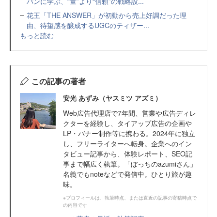
パンに学ぶ、“量”より“信頼”の戦略設...
花王「THE ANSWER」が初動から売上好調だった理
由、待望感を醸成するUGCのティザー...
もっと読む
この記事の著者
安光 あずみ（ヤスミツ アズミ）
Web広告代理店で7年間、営業や広告ディレ
クターを経験し、タイアップ広告の企画や
LP・バナー制作等に携わる。2024年に独立
し、フリーライターへ転身。企業へのイン
タビュー記事から、体験レポート、SEO記
事まで幅広く執筆。「ぼっちのazumiさん」
名義でもnoteなどで発信中。ひとり旅が趣
味。
※プロフィールは、執筆時点、または直近の記事の寄稿時点で
の内容です