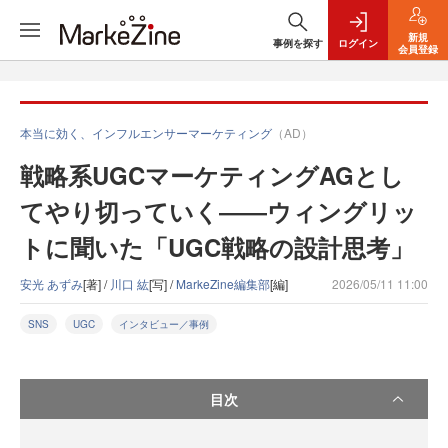
新規
事例を探す
ログイン
会員登録
本当に効く、インフルエンサーマーケティング
（AD）
戦略系UGCマーケティングAGとし
てやり切っていく――ウィングリッ
トに聞いた「UGC戦略の設計思考」
安光 あずみ
[著] /
川口 紘
[写] /
MarkeZine編集部
[編]
2026/05/11 11:00
SNS
UGC
インタビュー／事例
目次