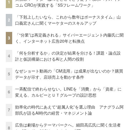
1
コム CROが実践する「5Sフレームワーク」
「下剋上したいなら、これから数年はボーナスタイム」山
2
口義宏さんに聞くマーケターのスキルアップ
「“分業”は再定義される」サイバーエージェント内藤氏に聞
3
く、インターネット広告20年と転換点
「何を分析するか」の決定が結果を分ける！課題・論点設
4
計と仮説構築におけるAIと人間の役割
なぜショート動画の「CM流用」は成果が出ないのか？購買
5
データが示す、店頭売上を動かす条件
一斉配信で終わらせない。LINEを「消費」から「資産」に
6
変える、カルビーとＵＴグループの設計思想
効率化の時代にあえて“超属人化”を選ぶ理由 アナグラム阿
7
部氏が語るAI時代の経営・マネジメント論
広告は劇場からテーマパークへ。細田高広氏に聞く生活者
8