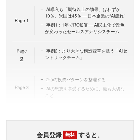
AI導入も「期待以上の効果」はわずか
10％、米国は45％──日本企業の“AI疲れ”
Page
1
事例1：1年でROI2倍──AI民主化で景色
が変わったセールスアナリシスチーム
Page
事例2：より大きな構造変革を狙う「AIセ
2
ントリックチーム」
2つの投資パターンを整理する
Page
3
AIの恩恵を享受するために、最も大切な
こと
会員登録
すると、
無料