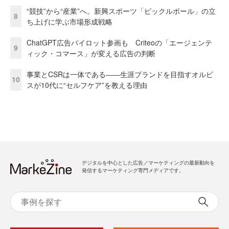
“競技”から“産業”へ。新興スポーツ「ピックルボール」の立
8
ち上げに学ぶ市場形成戦略
ChatGPT広告パイロット参画も Criteoの「エージェンテ
9
ィック・コマース」が変える広告の判断
事業とCSRは一体である――生涯ブランドを目指すオルビ
10
スが10代に“セルフケア”を教える理由
デジタルを中心とした広告／マーケティングの最新動向を
発信するマーケティング専門メディアです。