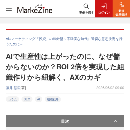
新規
事例を探す
ログイン
会員登録
AI×マーケティング「投資」の羅針盤～不確実な時代に適切な意思決定を行
うために～
AIで生産性は上がったのに、なぜ儲
からないのか？ROI 2倍を実現した組
織作りから紐解く、AXのカギ
藤井 慧里
[著]
2026/06/02 09:00
コラム
SEO
AI
組織戦略
目次