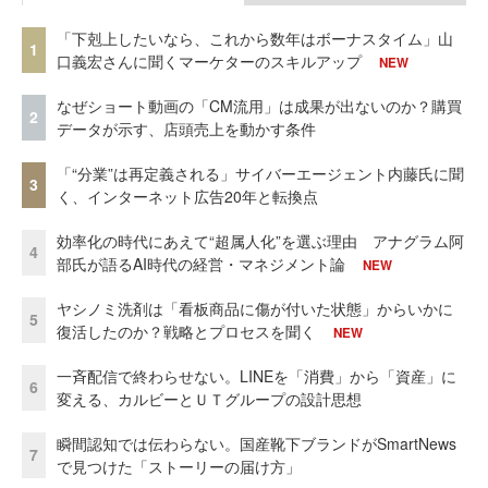
「下剋上したいなら、これから数年はボーナスタイム」山
1
口義宏さんに聞くマーケターのスキルアップ
NEW
なぜショート動画の「CM流用」は成果が出ないのか？購買
2
データが示す、店頭売上を動かす条件
「“分業”は再定義される」サイバーエージェント内藤氏に聞
3
く、インターネット広告20年と転換点
効率化の時代にあえて“超属人化”を選ぶ理由 アナグラム阿
4
部氏が語るAI時代の経営・マネジメント論
NEW
ヤシノミ洗剤は「看板商品に傷が付いた状態」からいかに
5
復活したのか？戦略とプロセスを聞く
NEW
一斉配信で終わらせない。LINEを「消費」から「資産」に
6
変える、カルビーとＵＴグループの設計思想
瞬間認知では伝わらない。国産靴下ブランドがSmartNews
7
で見つけた「ストーリーの届け方」