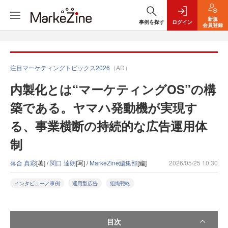
新規
事例を探す
ログイン
会員登録
注目マーケティングトピックス2026
（AD）
内製化とは“マーケティングOS”の構
築である。ヤマハ発動機が実現す
る、事業横断の持続的な広告運用体
制
落合 真彩
[著] /
関口 達朗
[写] /
MarkeZine編集部
[編]
2026/05/25 10:30
インタビュー／事例
運用型広告
組織戦略
目次