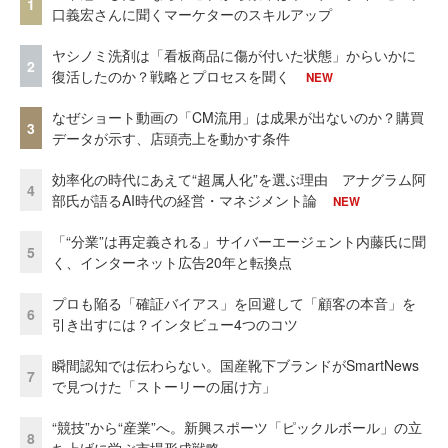
1
口義宏さんに聞くマーケターのスキルアップ
ヤシノミ洗剤は「看板商品に傷が付いた状態」からいかに
2
復活したのか？戦略とプロセスを聞く
NEW
なぜショート動画の「CM流用」は成果が出ないのか？購買
3
データが示す、店頭売上を動かす条件
効率化の時代にあえて“超属人化”を選ぶ理由 アナグラム阿
4
部氏が語るAI時代の経営・マネジメント論
NEW
「“分業”は再定義される」サイバーエージェント内藤氏に聞
5
く、インターネット広告20年と転換点
プロも陥る「確証バイアス」を回避して「顧客の本音」を
6
引き出すには？インタビュー4つのコツ
瞬間認知では伝わらない。国産靴下ブランドがSmartNews
7
で見つけた「ストーリーの届け方」
“競技”から“産業”へ。新興スポーツ「ピックルボール」の立
8