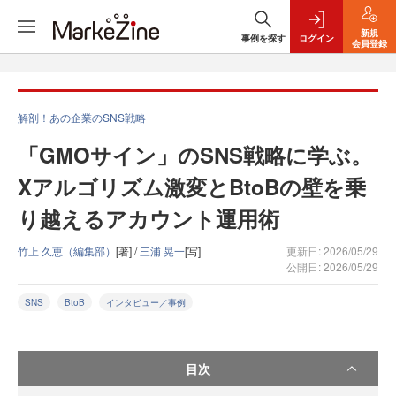
新規
事例を探す
ログイン
会員登録
解剖！あの企業のSNS戦略
「GMOサイン」のSNS戦略に学ぶ。
Xアルゴリズム激変とBtoBの壁を乗
り越えるアカウント運用術
竹上 久恵（編集部）
[著] /
三浦 晃一
[写]
更新日: 2026/05/29
公開日: 2026/05/29
SNS
BtoB
インタビュー／事例
目次