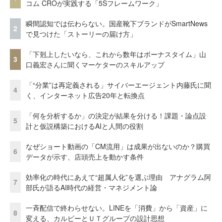
コム CROが実践する「5Sフレームワーク」
瞬間認知では伝わらない。国産靴下ブランドがSmartNews
2
で見つけた「ストーリーの届け方」
「下剋上したいなら、これから数年はボーナスタイム」山
3
口義宏さんに聞くマーケターのスキルアップ
「“分業”は再定義される」サイバーエージェント内藤氏に聞
4
く、インターネット広告20年と転換点
「何を分析するか」の決定が結果を分ける！課題・論点設
5
計と仮説構築におけるAIと人間の役割
なぜショート動画の「CM流用」は成果が出ないのか？購買
6
データが示す、店頭売上を動かす条件
効率化の時代にあえて“超属人化”を選ぶ理由 アナグラム阿
7
部氏が語るAI時代の経営・マネジメント論
一斉配信で終わらせない。LINEを「消費」から「資産」に
8
変える、カルビーとＵＴグループの設計思想