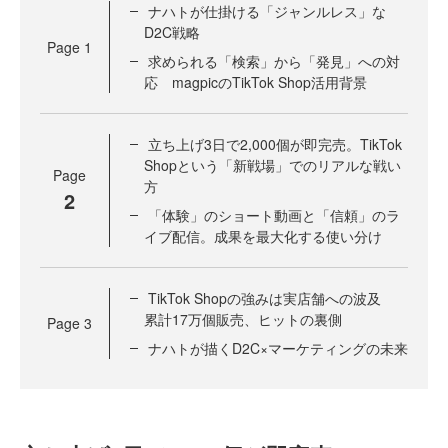
ナハトが仕掛ける「ジャンルレス」な
D2C戦略
Page
1
求められる「検索」から「発見」への対
応 magpicのTikTok Shop活用背景
立ち上げ3日で2,000個が即完売。TikTok
Shopという「新戦場」でのリアルな戦い
Page
方
2
「体験」のショート動画と「信頼」のラ
イブ配信。成果を最大化する使い分け
TikTok Shopの強みは実店舗への波及
累計17万個販売、ヒットの裏側
Page
3
ナハトが描くD2C×マーケティングの未来