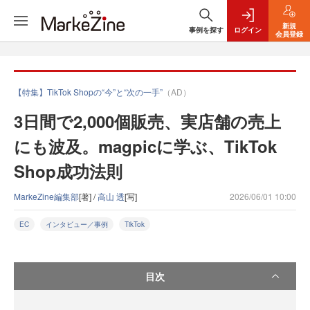
新規
事例を探す
ログイン
会員登録
【特集】TikTok Shopの“今”と“次の一手”
（AD）
3日間で2,000個販売、実店舗の売上
にも波及。magpicに学ぶ、TikTok
Shop成功法則
MarkeZine編集部
[著] /
高山 透
[写]
2026/06/01 10:00
EC
インタビュー／事例
TikTok
目次