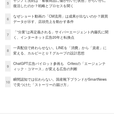
ヤシノミ洗剤は「看板商品に傷が付いた状態」からいかに
5
復活したのか？戦略とプロセスを聞く
なぜショート動画の「CM流用」は成果が出ないのか？購買
6
データが示す、店頭売上を動かす条件
「“分業”は再定義される」サイバーエージェント内藤氏に聞
7
く、インターネット広告20年と転換点
一斉配信で終わらせない。LINEを「消費」から「資産」に
8
変える、カルビーとＵＴグループの設計思想
ChatGPT広告パイロット参画も Criteoの「エージェンテ
9
ィック・コマース」が変える広告の判断
瞬間認知では伝わらない。国産靴下ブランドがSmartNews
10
で見つけた「ストーリーの届け方」