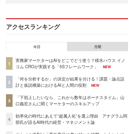
アクセスランキング
今日
月間
実務家マーケターはAIをどこでどう使う？積水ハウス イノ
1
コム CROが実践する「5Sフレームワーク」
NEW
「何を分析するか」の決定が結果を分ける！課題・論点設
2
計と仮説構築におけるAIと人間の役割
NEW
「下剋上したいなら、これから数年はボーナスタイム」山
3
口義宏さんに聞くマーケターのスキルアップ
効率化の時代にあえて“超属人化”を選ぶ理由 アナグラム阿
4
部氏が語るAI時代の経営・マネジメント論