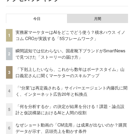
今日
月間
実務家マーケターはAIをどこでどう使う？積水ハウス イノ
1
コム CROが実践する「5Sフレームワーク」
瞬間認知では伝わらない。国産靴下ブランドがSmartNews
2
で見つけた「ストーリーの届け方」
「下剋上したいなら、これから数年はボーナスタイム」山
3
口義宏さんに聞くマーケターのスキルアップ
「“分業”は再定義される」サイバーエージェント内藤氏に聞
4
く、インターネット広告20年と転換点
「何を分析するか」の決定が結果を分ける！課題・論点設
5
計と仮説構築におけるAIと人間の役割
なぜショート動画の「CM流用」は成果が出ないのか？購買
6
データが示す、店頭売上を動かす条件