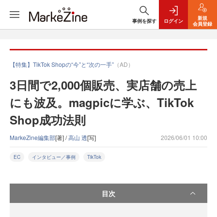
新規
事例を探す
ログイン
会員登録
【特集】TikTok Shopの“今”と“次の一手”
（AD）
3日間で2,000個販売、実店舗の売上
にも波及。magpicに学ぶ、TikTok
Shop成功法則
MarkeZine編集部
[著] /
高山 透
[写]
2026/06/01 10:00
EC
インタビュー／事例
TikTok
目次