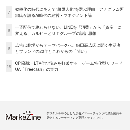
効率化の時代にあえて“超属人化”を選ぶ理由 アナグラム阿
7
部氏が語るAI時代の経営・マネジメント論
一斉配信で終わらせない。LINEを「消費」から「資産」に
8
変える、カルビーとＵＴグループの設計思想
広告は劇場からテーマパークへ。細田高広氏に聞く生活者
9
とブランドの20年とこれからの「問い」
CPI高騰・LTV伸び悩みを打破する ゲーム特化型リワード
10
UA「Freecash」の実力
デジタルを中心とした広告／マーケティングの最新動向を
発信するマーケティング専門メディアです。