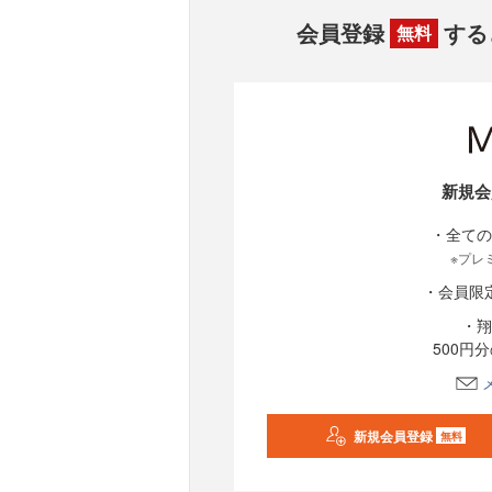
会員登録
する
無料
新規会
・全ての
※プレ
・会員限
・翔
500円
新規会員登録
無料