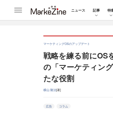
ニュース
記事
特
マーケティングOSのアップデート
戦略を練る前にOS
の「マーケティング
たな役割
横山 隆治
[著]
広告
コラム