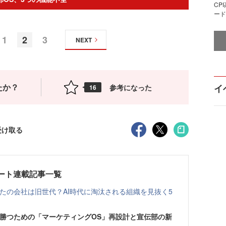
CP
ード
1
2
3
NEXT
たか？
イ
参考になった
16
受け取る
ート連載記事一覧
たの会社は旧世代？AI時代に淘汰される組織を見抜く5
に勝つための「マーケティングOS」再設計と宣伝部の新