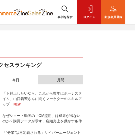
事例を探す
ログイン
新規
会員登録
クセスランキング
今日
月間
「下剋上したいなら、これから数年はボーナスタ
イム」山口義宏さんに聞くマーケターのスキルア
ップ
NEW
なぜショート動画の「CM流用」は成果が出ない
のか？購買データが示す、店頭売上を動かす条件
「“分業”は再定義される」サイバーエージェント