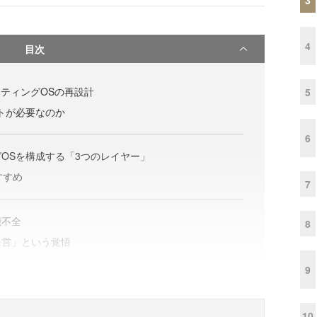
4
目次
ケティングOSの再設計
5
トが必要なのか
6
OSを構成する「3つのレイヤー」
すすめ
7
能不全
8
経営」という覚悟
9
10