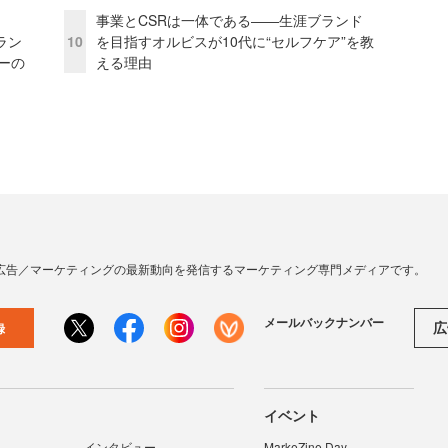
事業とCSRは一体である――生涯ブランド
ラン
10
を目指すオルビスが10代に“セルフケア”を教
リーの
える理由
広告／マーケティングの最新動向を発信するマーケティング専門メディアです。
メールバックナンバー
広
録
イベント
インタビュー
MarkeZine Day