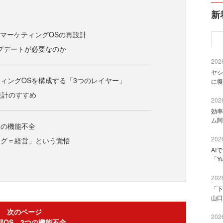
新
るマーケティングOSの再設計
プデートが必要なのか
2026
ヤシ
ィングOSを構成する「3つのレイヤー」
に復
再設計のすすめ
2026
効率
ム阿
つの機能不全
2026
ング＝経営」という覚悟
AI
「Y
2026
「下
山口
次のページ
2026
部OS、3つの機能不全