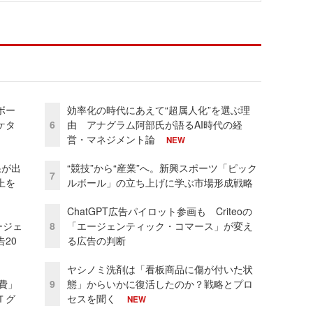
ボー
効率化の時代にあえて“超属人化”を選ぶ理
ケタ
6
由 アナグラム阿部氏が語るAI時代の経
営・マネジメント論
NEW
果が出
“競技”から“産業”へ。新興スポーツ「ピック
7
上を
ルボール」の立ち上げに学ぶ市場形成戦略
ChatGPT広告パイロット参画も Criteoの
ージェ
8
「エージェンティック・コマース」が変え
20
る広告の判断
ヤシノミ洗剤は「看板商品に傷が付いた状
費」
9
態」からいかに復活したのか？戦略とプロ
Ｔグ
セスを聞く
NEW