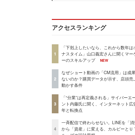
アクセスランキング
「下剋上したいなら、これから数年は
1
ナスタイム」山口義宏さんに聞くマー
ーのスキルアップ
NEW
なぜショート動画の「CM流用」は成
2
ないのか？購買データが示す、店頭売
動かす条件
「“分業”は再定義される」サイバーエ
3
ント内藤氏に聞く、インターネット広告
年と転換点
一斉配信で終わらせない。LINEを「消
4
から「資産」に変える、カルビーとＵ