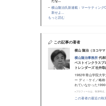
たな...
横山隆治氏新連載：マーケティングO
新せよ...
もっと読む
この記事の著者
横山 隆治（ヨコヤマ
横山隆治事務所
代表
ベストインクラスプロ
トレンダーズ 社外取
1982年青山学院
ー ディ・ケイ／略
れていなかった199
※プロフィールは、執筆時点
この著者の最近の執