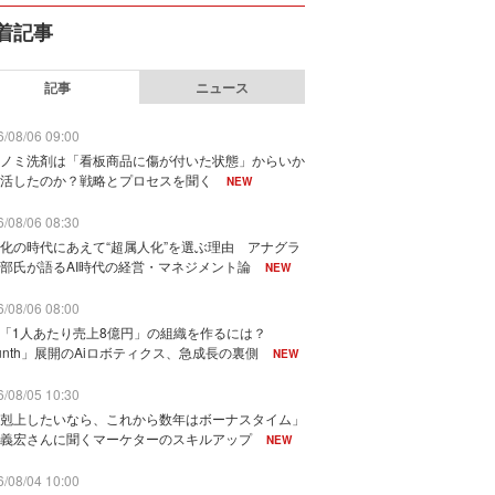
着記事
記事
ニュース
/08/06 09:00
ノミ洗剤は「看板商品に傷が付いた状態」からいか
活したのか？戦略とプロセスを聞く
NEW
/08/06 08:30
化の時代にあえて“超属人化”を選ぶ理由 アナグラ
部氏が語るAI時代の経営・マネジメント論
NEW
/08/06 08:00
で「1人あたり売上8億円」の組織を作るには？
unth」展開のAiロボティクス、急成長の裏側
NEW
/08/05 10:30
剋上したいなら、これから数年はボーナスタイム」
義宏さんに聞くマーケターのスキルアップ
NEW
/08/04 10:00