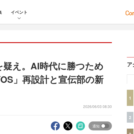
集
イベント
を疑え。AI時代に勝つため
ア
OS」再設計と宣伝部の新
1
2026/06/03 08:30
2
通知
3