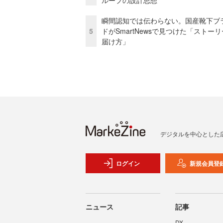
ループの設計思想
瞬間認知では伝わらない。国産靴下ブ
5
ドがSmartNewsで見つけた「ストー
届け方」
デジタルを中心とした
ログイン
新規会員登
ニュース
記事
DX