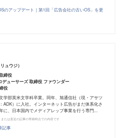
Sのアップデート｜第1回「広告会社の古いOS」を更
 リュウジ）
取締役
デューサーズ 取締役 ファウンダー
締役
大学文学部英米文学科卒業。同年、旭通信社（現・アサツ
称：ADK）に入社。インターネット広告がまだ体系化さ
6年に、日本国内でメディアレップ事業を行う専門...
、または直近の記事の寄稿時点での内容です
筆記事