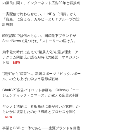
内藤氏に聞く、インターネット広告20年と転換点
一斉配信で終わらせない。LINEを「消費」から
「資産」に変える、カルビーとＵＴグループの設
計思想
瞬間認知では伝わらない。国産靴下ブランドが
SmartNewsで見つけた「ストーリーの届け方」
効率化の時代にあえて“超属人化”を選ぶ理由 ア
ナグラム阿部氏が語るAI時代の経営・マネジメン
ト論
NEW
“競技”から“産業”へ。新興スポーツ「ピックルボー
ル」の立ち上げに学ぶ市場形成戦略
ChatGPT広告パイロット参画も Criteoの「エー
ジェンティック・コマース」が変える広告の判断
ヤシノミ洗剤は「看板商品に傷が付いた状態」か
らいかに復活したのか？戦略とプロセスを聞く
NEW
事業とCSRは一体である――生涯ブランドを目指