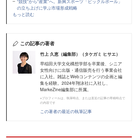
“競技”から“産業”へ。新興スポーツ「ピックルボール」
の立ち上げに学ぶ市場形成戦略
もっと読む
この記事の著者
竹上 久恵（編集部）（タケガミ ヒサエ）
早稲田大学文化構想学部を卒業後、シニア
女性向けに出版・通信販売を行う事業会社
に入社。雑誌とWebコンテンツの企画と編
集を経験。2024年翔泳社に入社し、
MarkeZine編集部に所属。
※プロフィールは、執筆時点、または直近の記事の寄稿時点で
の内容です
この著者の最近の執筆記事