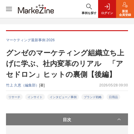
新規
事例を探す
ログイン
会員登録
マーケティング最新事例 2026
グンゼのマーケティング組織立ち上
げに学ぶ、社内変革のリアル 「ア
セドロン」ヒットの裏側【後編】
竹上 久恵（編集部）
[著]
2026/05/28 09:00
リサーチ
インサイト
インタビュー／事例
ブランド戦略
日用品
目次