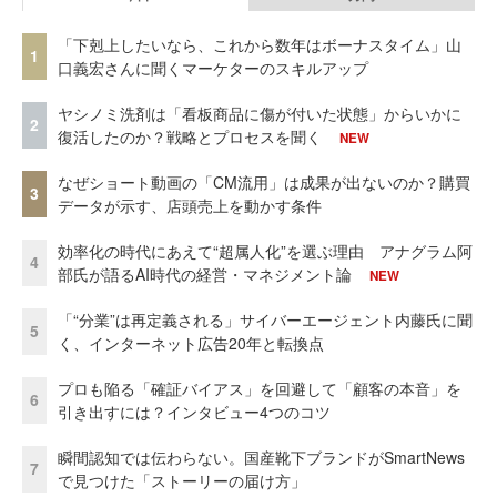
「下剋上したいなら、これから数年はボーナスタイム」山
1
口義宏さんに聞くマーケターのスキルアップ
ヤシノミ洗剤は「看板商品に傷が付いた状態」からいかに
2
復活したのか？戦略とプロセスを聞く
NEW
なぜショート動画の「CM流用」は成果が出ないのか？購買
3
データが示す、店頭売上を動かす条件
効率化の時代にあえて“超属人化”を選ぶ理由 アナグラム阿
4
部氏が語るAI時代の経営・マネジメント論
NEW
「“分業”は再定義される」サイバーエージェント内藤氏に聞
5
く、インターネット広告20年と転換点
プロも陥る「確証バイアス」を回避して「顧客の本音」を
6
引き出すには？インタビュー4つのコツ
瞬間認知では伝わらない。国産靴下ブランドがSmartNews
7
で見つけた「ストーリーの届け方」