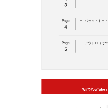
3
Page
バック・トゥ・
4
Page
アウトロ（そ
5
「WiiでYouTu