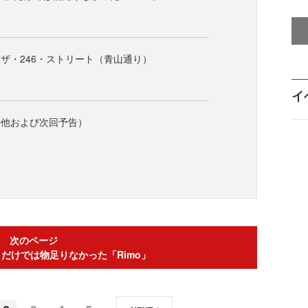
ザ・246・ストリート（青山通り）
イ
の他および次回予告）
次のページ
be」だけでは物足りなかった「Rimo」