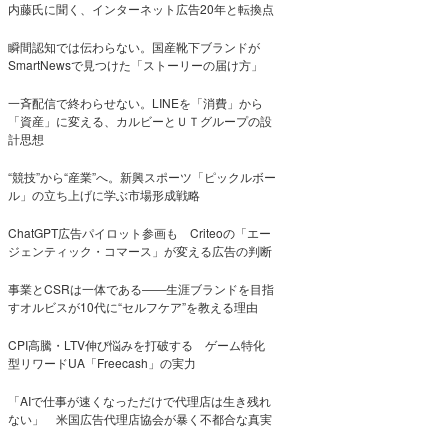
内藤氏に聞く、インターネット広告20年と転換点
瞬間認知では伝わらない。国産靴下ブランドが
SmartNewsで見つけた「ストーリーの届け方」
一斉配信で終わらせない。LINEを「消費」から
「資産」に変える、カルビーとＵＴグループの設
計思想
“競技”から“産業”へ。新興スポーツ「ピックルボー
ル」の立ち上げに学ぶ市場形成戦略
ChatGPT広告パイロット参画も Criteoの「エー
ジェンティック・コマース」が変える広告の判断
事業とCSRは一体である――生涯ブランドを目指
すオルビスが10代に“セルフケア”を教える理由
CPI高騰・LTV伸び悩みを打破する ゲーム特化
型リワードUA「Freecash」の実力
「AIで仕事が速くなっただけで代理店は生き残れ
ない」 米国広告代理店協会が暴く不都合な真実