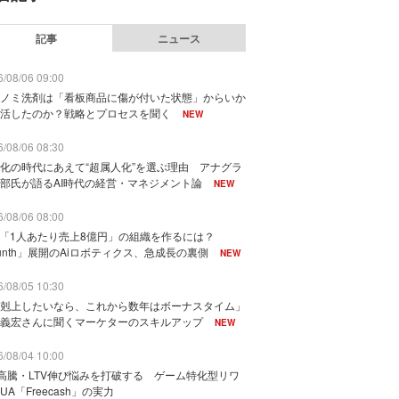
記事
ニュース
/08/06 09:00
ノミ洗剤は「看板商品に傷が付いた状態」からいか
活したのか？戦略とプロセスを聞く
NEW
/08/06 08:30
化の時代にあえて“超属人化”を選ぶ理由 アナグラ
部氏が語るAI時代の経営・マネジメント論
NEW
/08/06 08:00
で「1人あたり売上8億円」の組織を作るには？
unth」展開のAiロボティクス、急成長の裏側
NEW
/08/05 10:30
剋上したいなら、これから数年はボーナスタイム」
義宏さんに聞くマーケターのスキルアップ
NEW
/08/04 10:00
I高騰・LTV伸び悩みを打破する ゲーム特化型リワ
UA「Freecash」の実力