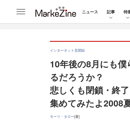
ニュース
記事
特
インターネット見聞録
10年後の8月にも
るだろうか？
悲しくも閉鎖・終了
集めてみたよ2008
モーリ・タロー
[著]