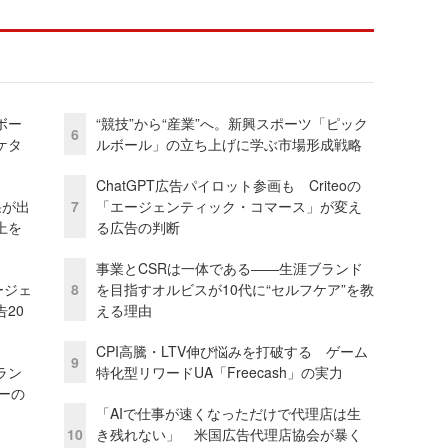
ボー
“競技”から“産業”へ。新興スポーツ「ピック
6
ケタ
ルボール」の立ち上げに学ぶ市場形成戦略
ChatGPT広告パイロット参画も Criteoの
果が出
7
「エージェンティック・コマース」が変え
上を
る広告の判断
事業とCSRは一体である――生涯ブランド
ージェ
8
を目指すオルビスが10代に“セルフケア”を教
20
える理由
CPI高騰・LTV伸び悩みを打破する ゲーム
9
ラン
特化型リワードUA「Freecash」の実力
リーの
「AIで仕事が速くなっただけで代理店は生
10
き残れない」 米国広告代理店協会が暴く