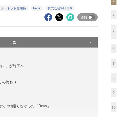
ンターネット見聞録
frepa
株式会社WEB2.0
4
通知
5
目次
6
7
epa」が終了へ
8
わりの終わり
9
」だけでは物足りなかった「Rimo」
10