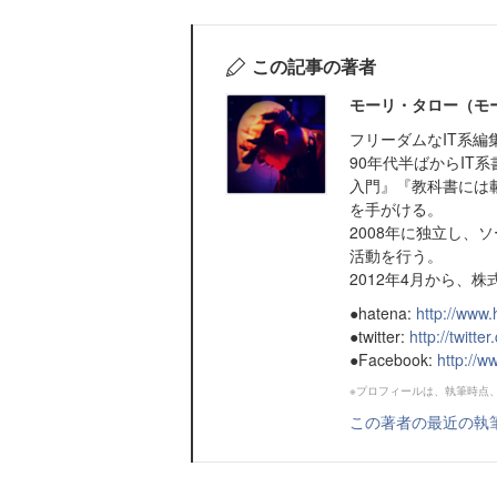
この記事の著者
モーリ・タロー（モ
フリーダムなIT系編
90年代半ばからIT
入門』『教科書には
を手がける。
2008年に独立し
活動を行う。
2012年4月から、
●hatena:
http://www.
●twitter:
http://twitte
●Facebook:
http://w
※プロフィールは、執筆時点
この著者の最近の執