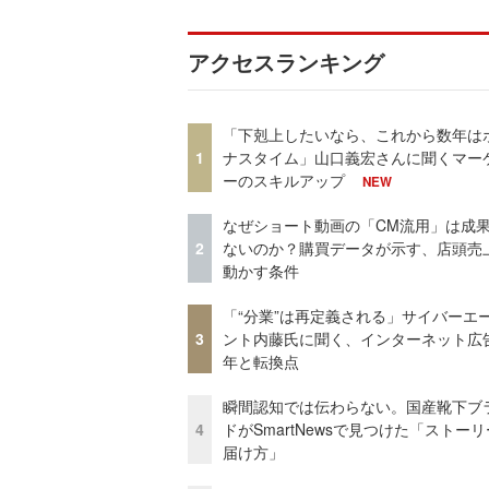
アクセスランキング
「下剋上したいなら、これから数年は
1
ナスタイム」山口義宏さんに聞くマー
ーのスキルアップ
NEW
なぜショート動画の「CM流用」は成
2
ないのか？購買データが示す、店頭売
動かす条件
「“分業”は再定義される」サイバーエ
3
ント内藤氏に聞く、インターネット広告
年と転換点
瞬間認知では伝わらない。国産靴下ブ
4
ドがSmartNewsで見つけた「ストー
届け方」