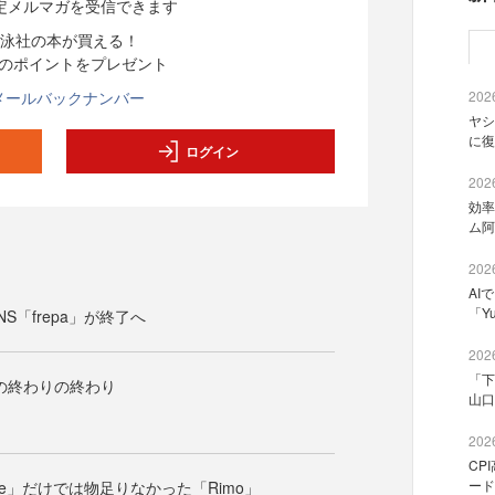
定メルマガを受信できます
泳社の本が買える！
分のポイントをプレゼント
メールバックナンバー
2026
ヤシ
に復
ログイン
2026
効率
ム阿
2026
AI
「Y
S「frepa」が終了へ
2026
「下
その終わりの終わり
山口
2026
CP
ード
Tube」だけでは物足りなかった「Rimo」