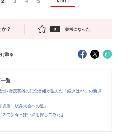
2
3
4
5
NEXT
たか？
参考になった
0
受け取る
事一覧
也×野茂英雄の記念番組が生んだ「続きは○○」の新境
百貨店「駅弁大会への道」
ービスで新春っぽい絵を探してみたよ