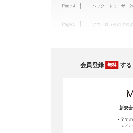
Page
4
バック・トゥ・ザ・2
Page
5
アウトロ（その他お
会員登録
する
無料
新規会
・全ての
※プレ