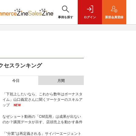
事例を探す
ログイン
新規
会員登録
クセスランキング
今日
月間
「下剋上したいなら、これから数年はボーナスタ
イム」山口義宏さんに聞くマーケターのスキルア
ップ
NEW
なぜショート動画の「CM流用」は成果が出ない
のか？購買データが示す、店頭売上を動かす条件
「“分業”は再定義される」サイバーエージェント