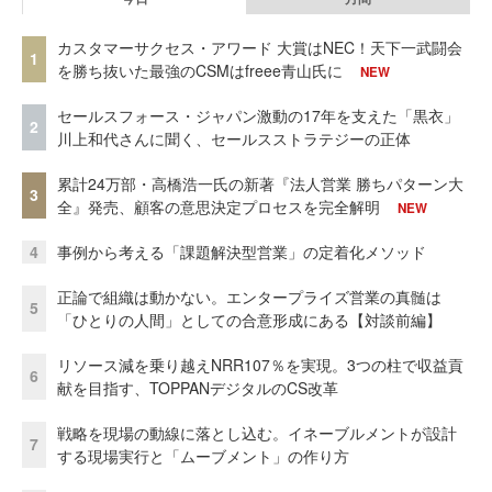
カスタマーサクセス・アワード 大賞はNEC！天下一武闘会
1
を勝ち抜いた最強のCSMはfreee青山氏に
NEW
セールスフォース・ジャパン激動の17年を支えた「黒衣」
2
川上和代さんに聞く、セールスストラテジーの正体
累計24万部・高橋浩一氏の新著『法人営業 勝ちパターン大
3
全』発売、顧客の意思決定プロセスを完全解明
NEW
4
事例から考える「課題解決型営業」の定着化メソッド
正論で組織は動かない。エンタープライズ営業の真髄は
5
「ひとりの人間」としての合意形成にある【対談前編】
リソース減を乗り越えNRR107％を実現。3つの柱で収益貢
6
献を目指す、TOPPANデジタルのCS改革
戦略を現場の動線に落とし込む。イネーブルメントが設計
7
する現場実行と「ムーブメント」の作り方