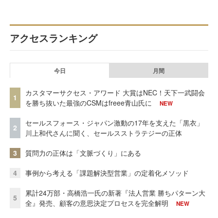
アクセスランキング
今日
月間
カスタマーサクセス・アワード 大賞はNEC！天下一武闘会
1
を勝ち抜いた最強のCSMはfreee青山氏に
NEW
セールスフォース・ジャパン激動の17年を支えた「黒衣」
2
川上和代さんに聞く、セールスストラテジーの正体
3
質問力の正体は「文脈づくり」にある
4
事例から考える「課題解決型営業」の定着化メソッド
累計24万部・高橋浩一氏の新著『法人営業 勝ちパターン大
5
全』発売、顧客の意思決定プロセスを完全解明
NEW