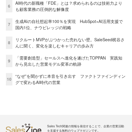
AI時代の新職種「FDE」とは？求められるのは技術力より
6
も顧客業務の圧倒的な解像度
生成AIの自社想起率100％を実現 HubSpot×AI活用支援で
7
国内1位、ナウビレッジの戦略
リクルートMVPがぶつかった売れない壁。SaleSeed梶谷さ
8
んに聞く、変化を楽しむキャリアの歩み方
「需要創造型」セールスへ進化を遂げたTOPPAN 実践知
9
から見出した営業モデル変革の軌跡
“なぜ”を聞かずに本音を引き出す ファクトファインディン
10
グで変わるAI時代の営業
Sales Tech関連の情報を発信することで、企業の営業活動
を支援する無料のウェブマガジンです。