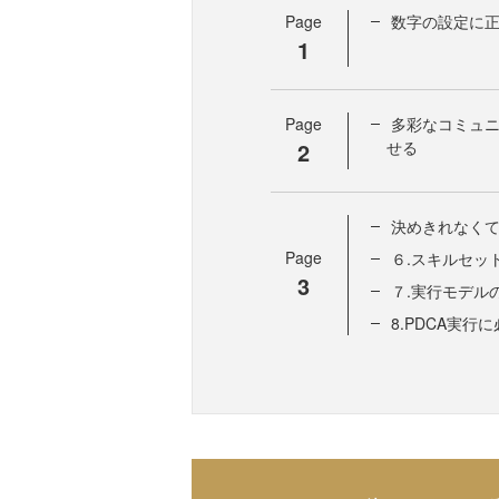
Page
数字の設定に
1
Page
多彩なコミュ
2
せる
決めきれなく
Page
６.スキルセッ
3
７.実行モデル
8.PDCA実