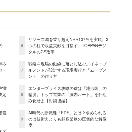
リソース減を乗り越えNRR107％を実現。3
の
6
つの柱で収益貢献を目指す、TOPPANデジ
タルのCS改革
年を
戦略を現場の動線に落とし込む。イネーブ
セー
7
ルメントが設計する現場実行と「ムーブメ
ント」の作り方
営業
エンタープライズ攻略の鍵は「地形図」の
決定
8
精度。トップ営業の「脳内ルート」を仕組
み化せよ【対談後編】
定着
AI時代の新職種「FDE」とは？求められる
9
のは技術力よりも顧客業務の圧倒的な解像
度
イズ