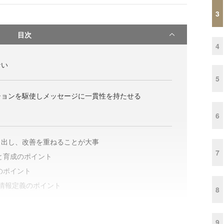
3
目次
4
ない
5
ションを駆使しメッセージに一貫性を持たせる
6
き出し、改善を重ねることが大事
7
と育成のポイント
のポイント
な情報定義のポイント
8
9