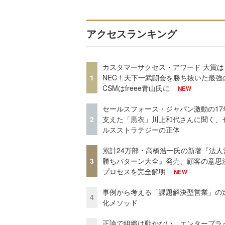
アクセスランキング
カスタマーサクセス・アワード 大賞は
1
NEC！天下一武闘会を勝ち抜いた最強
CSMはfreee青山氏に
NEW
セールスフォース・ジャパン激動の17
2
支えた「黒衣」川上和代さんに聞く、
ルスストラテジーの正体
累計24万部・高橋浩一氏の新著『法人
3
勝ちパターン大全』発売、顧客の意思
プロセスを完全解明
NEW
事例から考える「課題解決型営業」の
4
化メソッド
正論で組織は動かない。エンタープラ