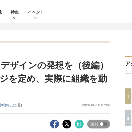
載
特集
イベント
デザインの発想を（後編）
ア
ジを定め、実際に組織を動
1
 水嶋玲以仁
[著]
2020/06/18 07:00
2
通知