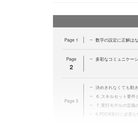
Page
1
数字の設定に正解は
Page
多彩なコミュニケー
2
決めきれなくても動
６.スキルセット要件
Page
3
７.実行モデルの定義
8.PDCA実行に必要