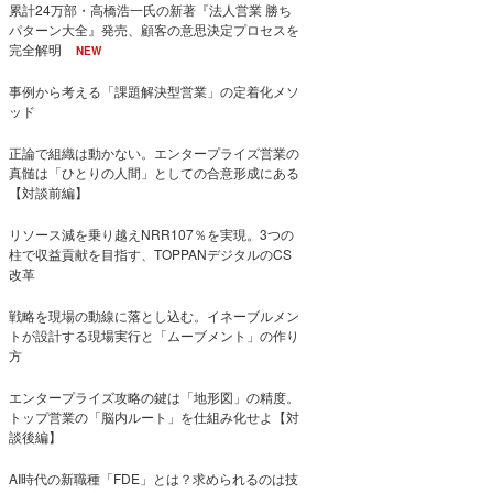
累計24万部・高橋浩一氏の新著『法人営業 勝ち
パターン大全』発売、顧客の意思決定プロセスを
完全解明
NEW
事例から考える「課題解決型営業」の定着化メソ
ッド
正論で組織は動かない。エンタープライズ営業の
真髄は「ひとりの人間」としての合意形成にある
【対談前編】
リソース減を乗り越えNRR107％を実現。3つの
柱で収益貢献を目指す、TOPPANデジタルのCS
改革
戦略を現場の動線に落とし込む。イネーブルメン
トが設計する現場実行と「ムーブメント」の作り
方
エンタープライズ攻略の鍵は「地形図」の精度。
トップ営業の「脳内ルート」を仕組み化せよ【対
談後編】
AI時代の新職種「FDE」とは？求められるのは技