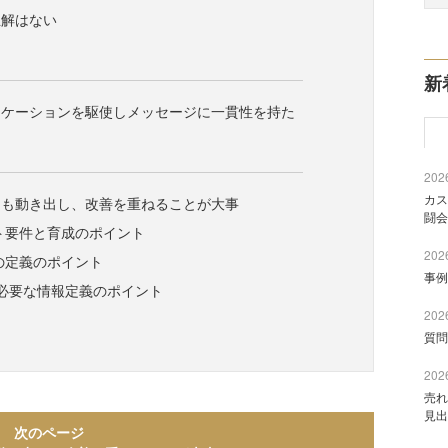
正解はない
新
ニケーションを駆使しメッセージに一貫性を持た
2026
カス
ても動き出し、改善を重ねることが大事
闘会
ト要件と育成のポイント
2026
の定義のポイント
事例
行に必要な情報定義のポイント
2026
質問
2026
売れ
見出
次のページ