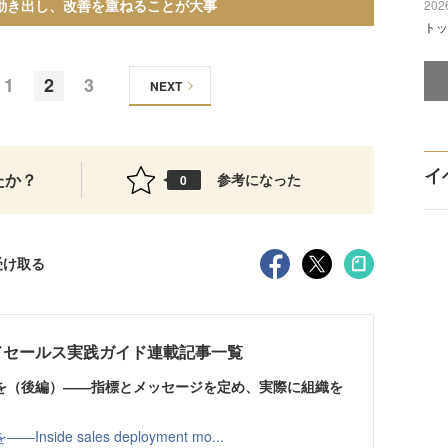
動き出し、改善を重ねることが大事
2026
トッ
1
2
3
NEXT
イ
たか？
参考になった
0
受け取る
ドセールス実践ガイド連載記事一覧
を（後編）――指標とメッセージを定め、実際に組織を
e sales deployment mo...