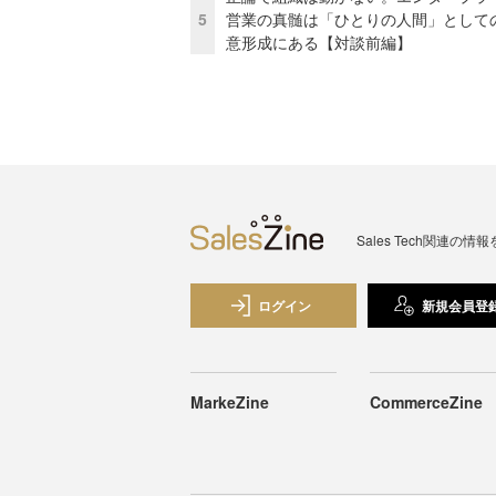
5
営業の真髄は「ひとりの人間」として
意形成にある【対談前編】
Sales Tech関
ログイン
新規会員登
MarkeZine
CommerceZine