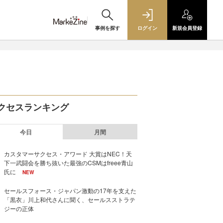
事例を探す
ログイン
新規
会員登録
クセスランキング
今日
月間
カスタマーサクセス・アワード 大賞はNEC！天
下一武闘会を勝ち抜いた最強のCSMはfreee青山
氏に
NEW
セールスフォース・ジャパン激動の17年を支えた
「黒衣」川上和代さんに聞く、セールスストラテ
ジーの正体