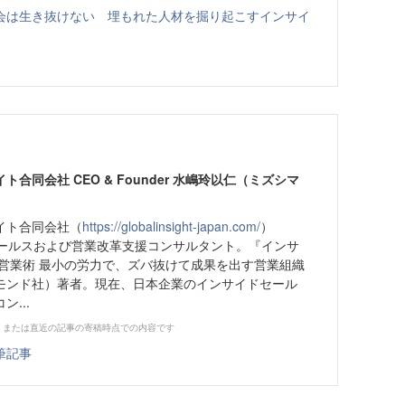
会は生き抜けない 埋もれた人材を掘り起こすインサイ
合同会社 CEO & Founder 水嶋玲以仁（ミズシマ
イト合同会社（
https://globalinsight-japan.com/
）
セールスおよび営業改革支援コンサルタント。『インサ
の営業術 最小の労力で、ズバ抜けて成果を出す営業組織
モンド社）著者。現在、日本企業のインサイドセール
...
、または直近の記事の寄稿時点での内容です
筆記事