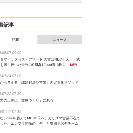
着記事
記事
ニュース
/08/07 09:00
タマーサクセス・アワード 大賞はNEC！天下一武
を勝ち抜いた最強のCSMはfreee青山氏に
NEW
/07/24 07:00
から考える「課題解決型営業」の定着化メソッド
/07/22 07:30
力の正体は「文脈づくり」にある
/07/17 07:30
ない1年を越えてMRR6倍へ。カリスマ営業不在で
した、エンプラ開拓の「型」と集団学習型チーム