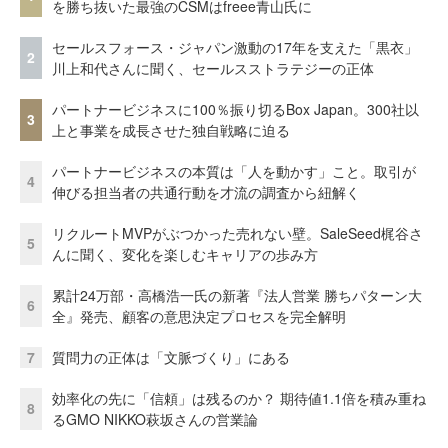
を勝ち抜いた最強のCSMはfreee青山氏に
セールスフォース・ジャパン激動の17年を支えた「黒衣」
2
川上和代さんに聞く、セールスストラテジーの正体
パートナービジネスに100％振り切るBox Japan。300社以
3
上と事業を成長させた独自戦略に迫る
パートナービジネスの本質は「人を動かす」こと。取引が
4
伸びる担当者の共通行動を才流の調査から紐解く
リクルートMVPがぶつかった売れない壁。SaleSeed梶谷さ
5
んに聞く、変化を楽しむキャリアの歩み方
累計24万部・高橋浩一氏の新著『法人営業 勝ちパターン大
6
全』発売、顧客の意思決定プロセスを完全解明
7
質問力の正体は「文脈づくり」にある
効率化の先に「信頼」は残るのか？ 期待値1.1倍を積み重ね
8
るGMO NIKKO萩坂さんの営業論