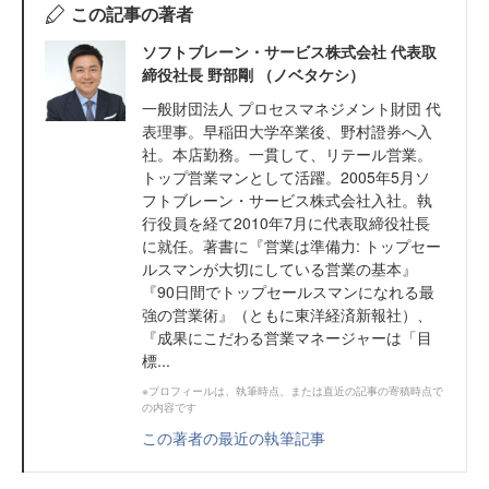
この記事の著者
ソフトブレーン・サービス株式会社 代表取
締役社長 野部剛 （ノベタケシ）
一般財団法人 プロセスマネジメント財団 代
表理事。早稲田大学卒業後、野村證券へ入
社。本店勤務。一貫して、リテール営業。
トップ営業マンとして活躍。2005年5月ソ
フトブレーン・サービス株式会社入社。執
行役員を経て2010年7月に代表取締役社長
に就任。著書に『営業は準備力: トップセー
ルスマンが大切にしている営業の基本』
『90日間でトップセールスマンになれる最
強の営業術』（ともに東洋経済新報社）、
『成果にこだわる営業マネージャーは「目
標...
※プロフィールは、執筆時点、または直近の記事の寄稿時点で
の内容です
この著者の最近の執筆記事