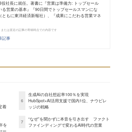
取締役社長に就任。著書に『営業は準備力: トップセール
いる営業の基本』『90日間でトップセールスマンにな
（ともに東洋経済新報社）、『成果にこだわる営業マネ
、または直近の記事の寄稿時点での内容です
筆記事
生成AIの自社想起率100％を実現
6
HubSpot×AI活用支援で国内1位、ナウビレ
定着
ッジの戦略
“なぜ”を聞かずに本音を引き出す ファクト
7
年を
ファインディングで変わるAI時代の営業
セー