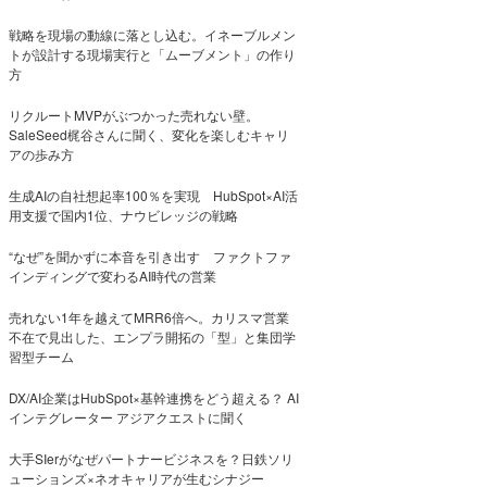
戦略を現場の動線に落とし込む。イネーブルメン
トが設計する現場実行と「ムーブメント」の作り
方
リクルートMVPがぶつかった売れない壁。
SaleSeed梶谷さんに聞く、変化を楽しむキャリ
アの歩み方
生成AIの自社想起率100％を実現 HubSpot×AI活
用支援で国内1位、ナウビレッジの戦略
“なぜ”を聞かずに本音を引き出す ファクトファ
インディングで変わるAI時代の営業
売れない1年を越えてMRR6倍へ。カリスマ営業
不在で見出した、エンプラ開拓の「型」と集団学
習型チーム
DX/AI企業はHubSpot×基幹連携をどう超える？ AI
インテグレーター アジアクエストに聞く
大手SIerがなぜパートナービジネスを？日鉄ソリ
ューションズ×ネオキャリアが生むシナジー