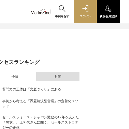
事例を探す
ログイン
新規
会員登録
クセスランキング
今日
月間
質問力の正体は「文脈づくり」にある
事例から考える「課題解決型営業」の定着化メソ
ッド
セールスフォース・ジャパン激動の17年を支えた
「黒衣」川上和代さんに聞く、セールスストラテ
ジーの正体