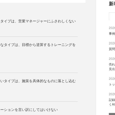
新
いタイプは、営業マネージャーにふさわしくない
2026
事例
2026
手なタイプは、目標から逆算するトレーニングを
質問
2026
売れ
見出
2026
ないタイプは、施策を具体的なものに落とし込む
トッ
2026
記録
くA
ベーションを言い訳にしてはいけない