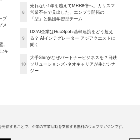
売れない1年を越えてMRR6倍へ。カリスマ
8
営業不在で見出した、エンプラ開拓の
ーブ
「型」と集団学習型チーム
ブメ
DX/AI企業はHubSpot×基幹連携をどう超え
9
る？ AIインテグレーター アジアクエストに
壁。
聞く
しむキ
大手SIerがなぜパートナービジネスを？日鉄
10
ソリューションズ×ネオキャリアが生むシナ
ジー
連の情報を発信することで、企業の営業活動を支援する無料のウェブマガジンです。