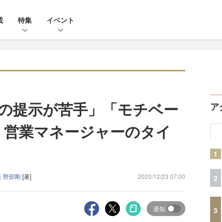
載
特集
イベント
の提示が苦手」「モチベー
ア
 営業マネージャーのタイ
1
 野部剛
[著]
2020/12/23 07:00
2
通知
3