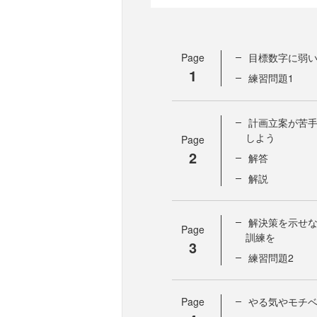
Page
目標数字に弱
1
練習問題1
計画立案が苦
しよう
Page
2
解答
解説
解決策を示せ
Page
訓練を
3
練習問題2
Page
やる気やモチ