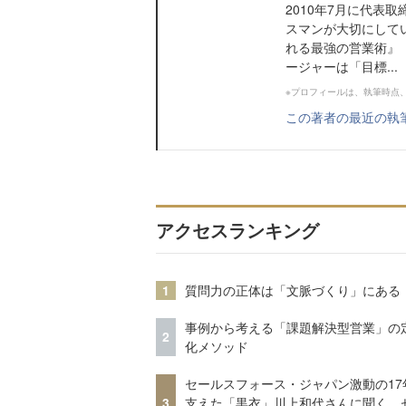
2010年7月に代表
スマンが大切にして
れる最強の営業術』
ージャーは「目標...
※プロフィールは、執筆時点
この著者の最近の執
アクセスランキング
1
質問力の正体は「文脈づくり」にある
事例から考える「課題解決型営業」の
2
化メソッド
セールスフォース・ジャパン激動の17
3
支えた「黒衣」川上和代さんに聞く、