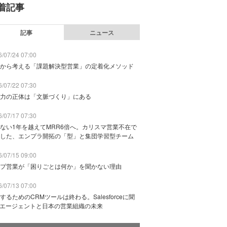
着記事
記事
ニュース
/07/24 07:00
から考える「課題解決型営業」の定着化メソッド
/07/22 07:30
力の正体は「文脈づくり」にある
/07/17 07:30
ない1年を越えてMRR6倍へ。カリスマ営業不在で
した、エンプラ開拓の「型」と集団学習型チーム
/07/15 09:00
プ営業が「困りごとは何か」を聞かない理由
/07/13 07:00
するためのCRMツールは終わる。Salesforceに聞
Iエージェントと日本の営業組織の未来