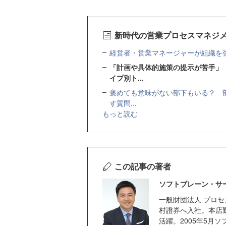
新時代の営業プロセスマネジ
経営者・営業マネージャーが組織を
「計画や具体的施策の提示が苦手」
イプ別ト...
褒めても意味がない部下もいる？ 部
す質問...
もっと読む
この記事の著者
ソフトブレーン・サー
一般財団法人 プロ
村證券へ入社。本店
活躍。2005年5月