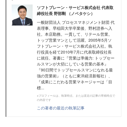
ソフトブレーン・サービス株式会社 代表取
締役社長 野部剛 （ノベタケシ）
一般財団法人 プロセスマネジメント財団 代
表理事。早稲田大学卒業後、野村證券へ入
社。本店勤務。一貫して、リテール営業。
トップ営業マンとして活躍。2005年5月ソ
フトブレーン・サービス株式会社入社。執
行役員を経て2010年7月に代表取締役社長
に就任。著書に『営業は準備力: トップセー
ルスマンが大切にしている営業の基本』
『90日間でトップセールスマンになれる最
強の営業術』（ともに東洋経済新報社）、
『成果にこだわる営業マネージャーは「目
標...
※プロフィールは、執筆時点、または直近の記事の寄稿時点で
の内容です
この著者の最近の執筆記事