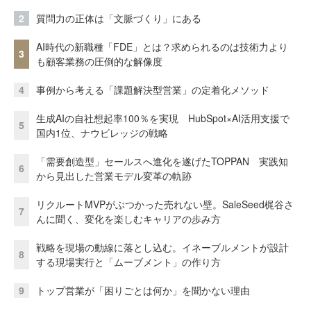
2
質問力の正体は「文脈づくり」にある
AI時代の新職種「FDE」とは？求められるのは技術力より
3
も顧客業務の圧倒的な解像度
4
事例から考える「課題解決型営業」の定着化メソッド
生成AIの自社想起率100％を実現 HubSpot×AI活用支援で
5
国内1位、ナウビレッジの戦略
「需要創造型」セールスへ進化を遂げたTOPPAN 実践知
6
から見出した営業モデル変革の軌跡
リクルートMVPがぶつかった売れない壁。SaleSeed梶谷さ
7
んに聞く、変化を楽しむキャリアの歩み方
戦略を現場の動線に落とし込む。イネーブルメントが設計
8
する現場実行と「ムーブメント」の作り方
9
トップ営業が「困りごとは何か」を聞かない理由