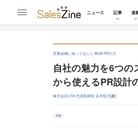
ニュース
記事
連
営業組織に知ってほしい BtoB PRの力
自社の魅力を6つの
から使えるPR設計
株式会社LITA 代表取締役 笹木郁乃
[著]
PR