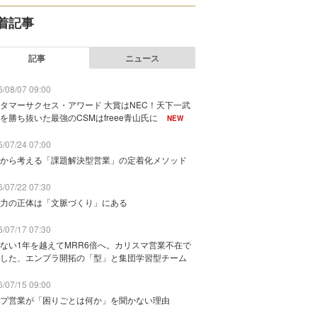
着記事
記事
ニュース
/08/07 09:00
タマーサクセス・アワード 大賞はNEC！天下一武
を勝ち抜いた最強のCSMはfreee青山氏に
NEW
/07/24 07:00
から考える「課題解決型営業」の定着化メソッド
/07/22 07:30
力の正体は「文脈づくり」にある
/07/17 07:30
ない1年を越えてMRR6倍へ。カリスマ営業不在で
した、エンプラ開拓の「型」と集団学習型チーム
/07/15 09:00
プ営業が「困りごとは何か」を聞かない理由