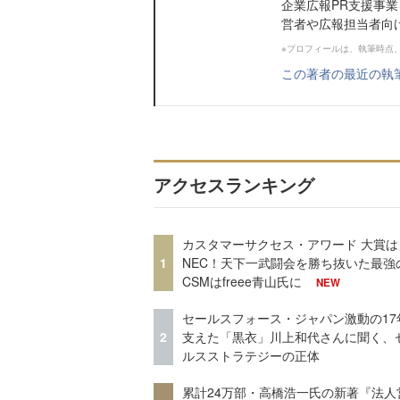
企業広報PR支援事
営者や広報担当者向けの
※プロフィールは、執筆時点
この著者の最近の執
アクセスランキング
カスタマーサクセス・アワード 大賞は
1
NEC！天下一武闘会を勝ち抜いた最強
CSMはfreee青山氏に
NEW
セールスフォース・ジャパン激動の17
2
支えた「黒衣」川上和代さんに聞く、
ルスストラテジーの正体
累計24万部・高橋浩一氏の新著『法人