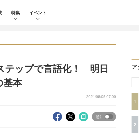
載
特集
イベント
ステップで言語化！ 明日
ア
の基本
2021/08/05 07:00
1
通知
2