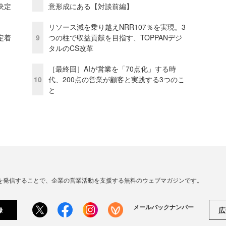
決定
意形成にある【対談前編】
リソース減を乗り越えNRR107％を実現。3
定着
9
つの柱で収益貢献を目指す、TOPPANデジ
タルのCS改革
［最終回］AIが営業を「70点化」する時
10
代、200点の営業が顧客と実践する3つのこ
と
連の情報を発信することで、企業の営業活動を支援する無料のウェブマガジンです。
メールバックナンバー
広
録