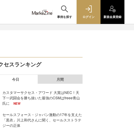
事例を探す
ログイン
新規
会員登録
クセスランキング
今日
月間
カスタマーサクセス・アワード 大賞はNEC！天
下一武闘会を勝ち抜いた最強のCSMはfreee青山
氏に
NEW
セールスフォース・ジャパン激動の17年を支えた
「黒衣」川上和代さんに聞く、セールスストラテ
ジーの正体