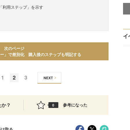
「利用ステップ」を示す
イ
次のページ
ー」で差別化 購入後のステップも明記する
1
2
3
NEXT
たか？
参考になった
0
受け取る