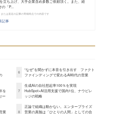
業を立ち上げ、大手企業含め多数ご依頼頂く。また、経
「P...
、または直近の記事の寄稿時点での内容です
筆記事
“なぜ”を聞かずに本音を引き出す ファクト
6
の
ファインディングで変わるAI時代の営業
生成AIの自社想起率100％を実現
年を
7
HubSpot×AI活用支援で国内1位、ナウビレ
セー
ッジの戦略
正論で組織は動かない。エンタープライズ
営業
8
営業の真髄は「ひとりの人間」としての合