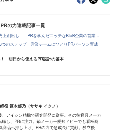
B PRの力連載記事一覧
売上創出も――PRを学んだニッチなBtoB企業の営業...
6つのステップ 営業チームにひとりPRパーソン育成
！ 明日から使えるPR設計の基本
取締役 笹木郁乃（ササキ イクノ）
後、アイシン精機で研究開発に従事。その後寝具メーカ
転職し、PRに注力。鍋メーカー愛知ドビーでも看板商
人気商品へ押し上げ、PRの力で急成長に貢献。独立後、