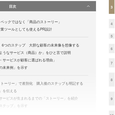
目次
3
スペックではなく「商品のストーリー」
4
業ツールとしても使えるPR設計
5
」6つのステップ 大胆な顧客の未来像を想像する
6
ようなサービス（商品）か」をひと言で説明
・サービスが顧客に選ばれる理由」
7
の未来例」を示す
8
ストーリー」で差別化 購入後のステップも明記する
」を伝える
・サービスが生まれるまでの「ストーリー」を紹介
9
ステップ」を示す