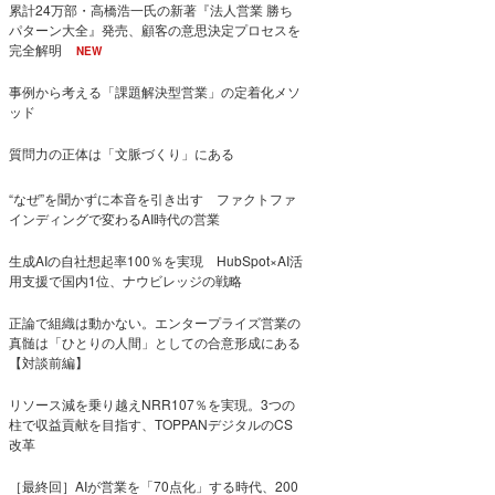
累計24万部・高橋浩一氏の新著『法人営業 勝ち
パターン大全』発売、顧客の意思決定プロセスを
完全解明
NEW
事例から考える「課題解決型営業」の定着化メソ
ッド
質問力の正体は「文脈づくり」にある
“なぜ”を聞かずに本音を引き出す ファクトファ
インディングで変わるAI時代の営業
生成AIの自社想起率100％を実現 HubSpot×AI活
用支援で国内1位、ナウビレッジの戦略
正論で組織は動かない。エンタープライズ営業の
真髄は「ひとりの人間」としての合意形成にある
【対談前編】
リソース減を乗り越えNRR107％を実現。3つの
柱で収益貢献を目指す、TOPPANデジタルのCS
改革
［最終回］AIが営業を「70点化」する時代、200