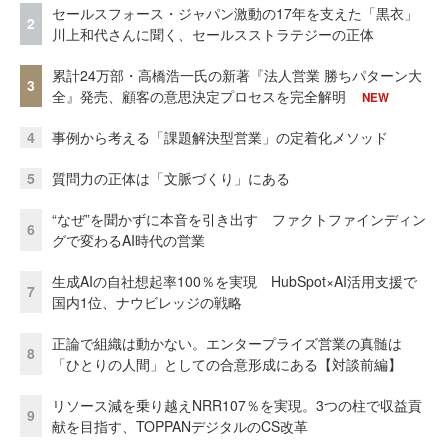
セールスフォース・ジャパン激動の17年を支えた「黒衣」
2
川上和代さんに聞く、セールスストラテジーの正体
累計24万部・高橋浩一氏の新著『法人営業 勝ちパターン大
3
全』発売、顧客の意思決定プロセスを完全解明
NEW
4
事例から考える「課題解決型営業」の定着化メソッド
5
質問力の正体は「文脈づくり」にある
“なぜ”を聞かずに本音を引き出す ファクトファインディン
6
グで変わるAI時代の営業
生成AIの自社想起率100％を実現 HubSpot×AI活用支援で
7
国内1位、ナウビレッジの戦略
正論で組織は動かない。エンタープライズ営業の真髄は
8
「ひとりの人間」としての合意形成にある【対談前編】
リソース減を乗り越えNRR107％を実現。3つの柱で収益貢
9
献を目指す、TOPPANデジタルのCS改革